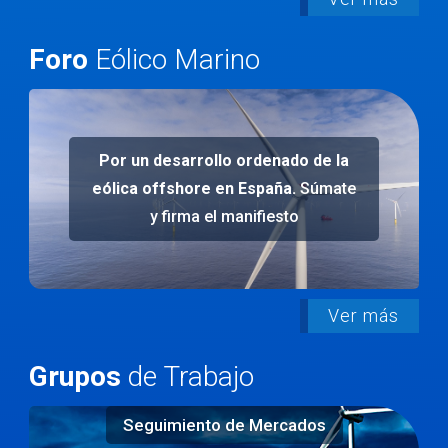
Foro
Eólico Marino
Por un desarrollo ordenado de la
eólica offshore en España.
Súmate
y firma el manifiesto
Ver más
Grupos
de Trabajo
Seguimiento de Mercados