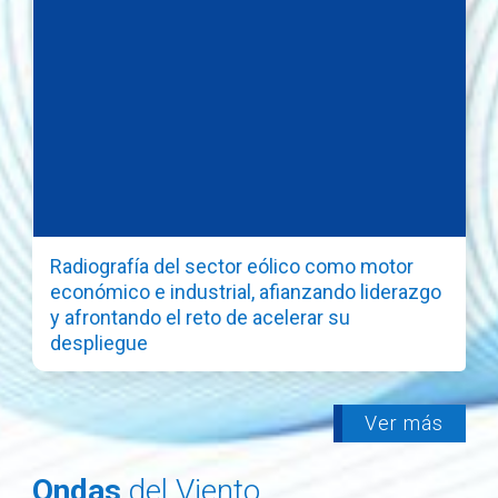
Radiografía del sector eólico como motor
económico e industrial, afianzando liderazgo
y afrontando el reto de acelerar su
despliegue
Ver más
Ondas
del Viento