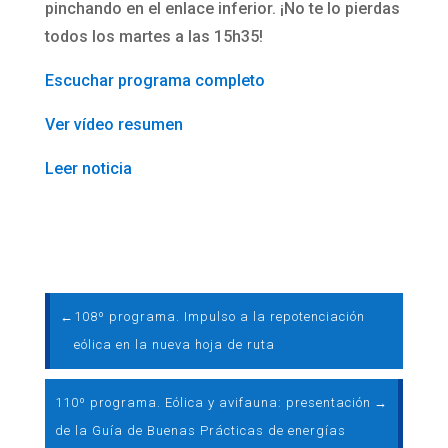
pinchando en el enlace inferior. ¡No te lo pierdas
todos los martes a las 15h35!
Escuchar programa completo
Ver vídeo resumen
Leer noticia
←
108º programa. Impulso a la repotenciación
eólica en la nueva hoja de ruta
110º programa. Eólica y avifauna: presentación
→
de la Guía de Buenas Prácticas de energías