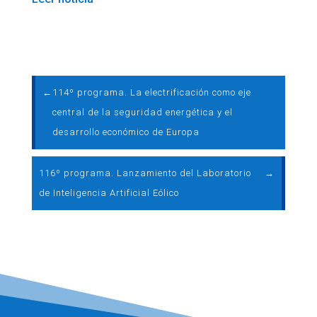
←
114º programa. La electrificación como eje
central de la seguridad energética y el
desarrollo económico de Europa
116º programa. Lanzamiento del Laboratorio
→
de Inteligencia Artificial Eólico