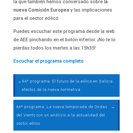
la que también hemos conversado sobre
la
nueva Comisión Europea
y las implicaciones
para el sector eólico.
Puedes escuchar este programa desde la web
de AEE pinchando en el botón inferior. ¡No te lo
pierdas todos los martes a las 15h35!
Escuchar el programa completo
←
64º programa. El futuro de la eólica en Galicia:
efectos de la nueva normativa
66º programa. La nueva temporada de Ondas
→
del Viento con un análisis a la actualidad del
sector eólico