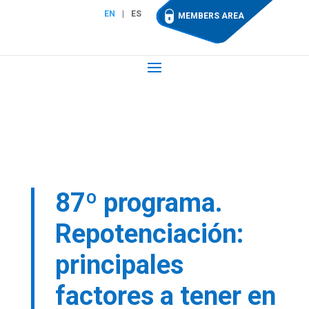
EN
ES
MEMBERS AREA
87º programa.
Repotenciación:
principales
factores a tener en