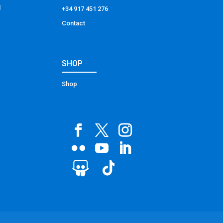
l
+34 917 451 276
Contact
SHOP
Shop