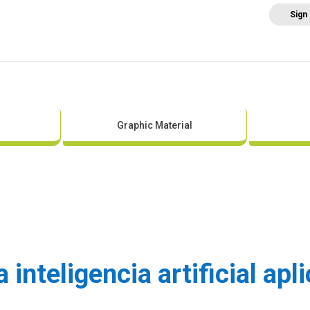
Sign
Home
About AEE
Regulation
Abo
Graphic Material
 inteligencia artificial apl