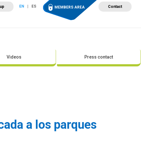
EN
ES
 up
Contact
MEMBERS AREA
ut Wind Energy
Events
Newsroom
Projects
Videos
Press contact
icada a los parques