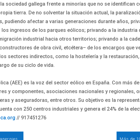
a la sociedad gallega frente a minorías que no se identifica
opia tierra. De no solventar la situación actual, la paraliza
s, pudiendo afectar a varias generaciones durante años, pri
los ingresos de los parques eólicos; privando a la industria
ración industrial hacia otros territorios; privando a la cad
constructores de obra civil, etcétera– de los encargos que v
os sectores indirectos, como la hostelería y la restauración, 
largo de su ciclo de vida.
lica (AEE) es la voz del sector eólico en España. Con más d
es y componentes, asociaciones nacionales y regionales, or
ras y aseguradoras, entre otros. Su objetivo es la represent
nta con 250 centros industriales y genera el 24% de la electr
ca.org
// 917451276
EOI y AEE, en colaboración con Navantia Seanergies, renuevan su alianza para la formación de talento en eólica marina