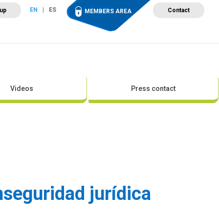
EN
ES
 up
Contact
MEMBERS AREA
ut Wind Energy
Events
Newsroom
Projects
Videos
Press contact
nseguridad jurídica