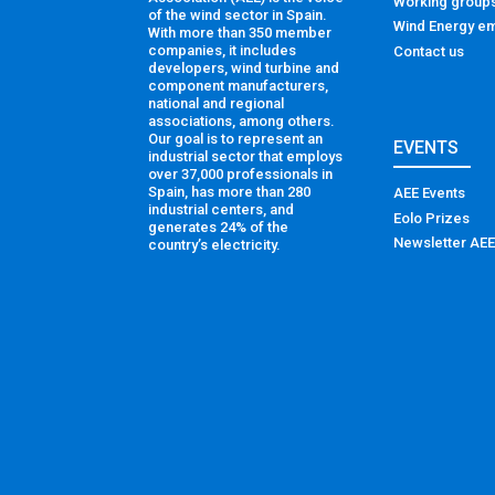
Working group
of the wind sector in Spain.
Wind Energy em
With more than 350 member
companies, it includes
Contact us
developers, wind turbine and
component manufacturers,
national and regional
associations, among others.
Our goal is to represent an
EVENTS
industrial sector that employs
over 37,000 professionals in
Spain, has more than 280
AEE Events
industrial centers, and
Eolo Prizes
generates 24% of the
Newsletter AEE
country’s electricity.