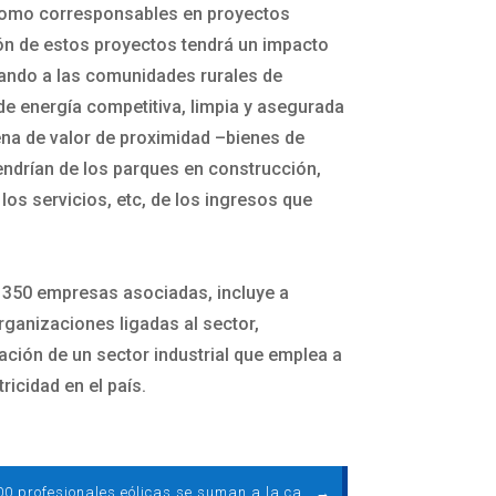
n como corresponsables en proyectos
ción de estos proyectos tendrá un impacto
vando a las comunidades rurales de
 de energía competitiva, limpia y asegurada
ena de valor de proximidad –bienes de
endrían de los parques en construcción,
los servicios, etc, de los ingresos que
e 350 empresas asociadas, incluye a
ganizaciones ligadas al sector,
ación de un sector industrial que emplea a
icidad en el país.
Más de 100 profesionales eólicas se suman a la campaña ‘Queremos llegar muy alto’
→