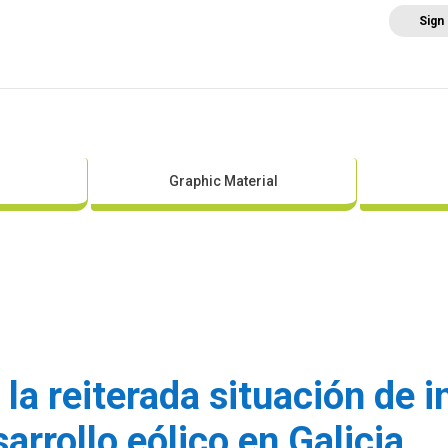
Sign
Home
About AEE
Regulation
Abo
Graphic Material
 la reiterada situación de i
arrollo eólico en Galicia