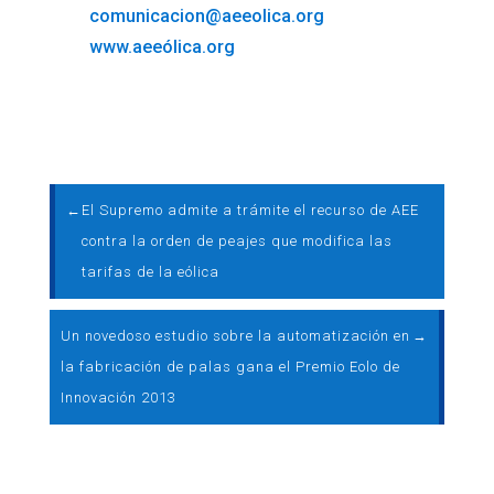
comunicacion@aeeolica.org
www.aeeólica.org
←
El Supremo admite a trámite el recurso de AEE
contra la orden de peajes que modifica las
tarifas de la eólica
Un novedoso estudio sobre la automatización en
→
la fabricación de palas gana el Premio Eolo de
Innovación 2013