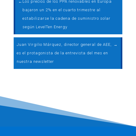
←
Los precios de los PPA renovables en Europa
bajaron un 2% en el cuarto trimestre al
estabilizarse la cadena de suministro solar
según LevelTen Energy
Juan Virgilio Márquez, director general de AEE,
→
es el protagonista de la entrevista del mes en
nuestra newsletter