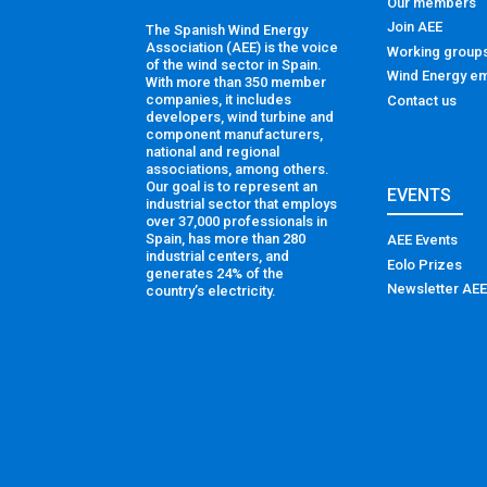
Our members
Join AEE
The Spanish Wind Energy
Association (AEE) is the voice
Working group
of the wind sector in Spain.
Wind Energy em
With more than 350 member
companies, it includes
Contact us
developers, wind turbine and
component manufacturers,
national and regional
associations, among others.
Our goal is to represent an
EVENTS
industrial sector that employs
over 37,000 professionals in
Spain, has more than 280
AEE Events
industrial centers, and
Eolo Prizes
generates 24% of the
Newsletter AEE
country’s electricity.