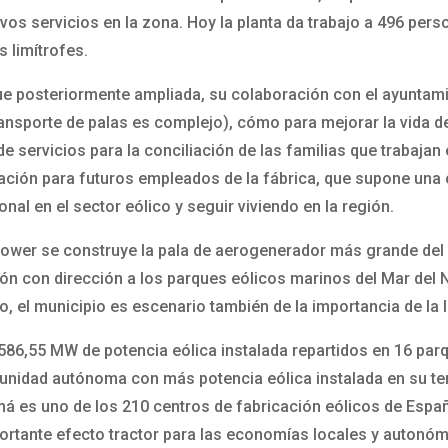
evos servicios en la zona. Hoy la planta da trabajo a 496 per
s limítrofes.
fue posteriormente ampliada, su colaboración con el ayuntami
transporte de palas es complejo), cómo para mejorar la vida 
 servicios para la conciliación de las familias que trabajan e
ción para futuros empleados de la fábrica, que supone una o
onal en el sector eólico y seguir viviendo en la región.
 Power se construye la pala de aerogenerador más grande del
ellón con dirección a los parques eólicos marinos del Mar del 
el municipio es escenario también de la importancia de la I
de 586,55 MW de potencia eólica instalada repartidos en 16 
nidad autónoma con más potencia eólica instalada en su terri
á es uno de los 210 centros de fabricación eólicos de España
tante efecto tractor para las economías locales y autonóm