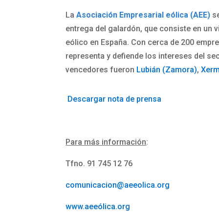
La
Asociación Empresarial eólica (AEE)
se
entrega del galardón, que consiste en un vi
eólico en España. Con cerca de 200 empres
representa y defiende los intereses del se
vencedores fueron
Lubián (Zamora)
,
Xerm
Descargar nota de prensa
Para más información
:
Tfno. 91 745 12 76
comunicacion@aeeolica.org
www.aeeólica.org