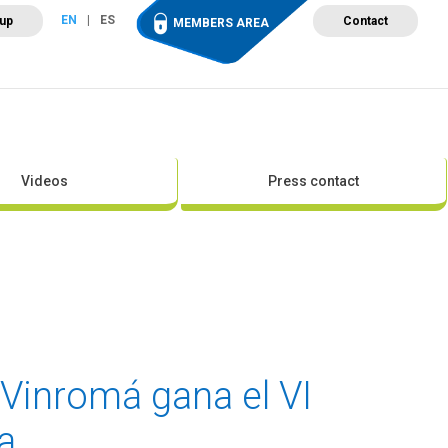
EN
ES
 up
Contact
MEMBERS AREA
ut Wind Energy
Events
Newsroom
Projects
Videos
Press contact
 Vinromá gana el VI
ca