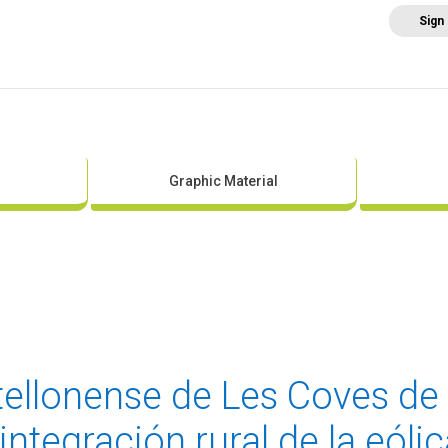
Sign
Home
About AEE
Regulation
Abo
Graphic Material
tellonense de Les Coves de
integración rural de la eóli