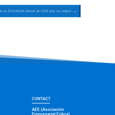
AEE otorga su Distinción Anual al ICEX por su impulso a la internacionalización de la eólica española
→
CONTACT
AEE (Asociación
Empresarial Eólica)