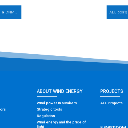
El Gobierno ignora las recomendaciones de la CNMC y fija la retribución de las renovables basándose en previsiones de precios alejadas de la realidad
ABOUT WIND ENERGY
PROJECTS
Wind power in numbers
AEE Projects
tors
Strategic tools
Regulation
Wind energy and the price of
light
NEWSROOM