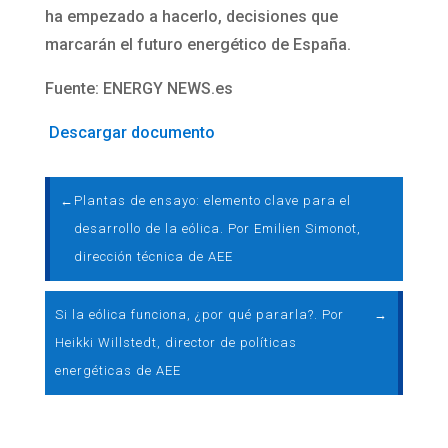
ha empezado a hacerlo, decisiones que
marcarán el futuro energético de España.
Fuente: ENERGY NEWS.es
Descargar documento
←
Plantas de ensayo: elemento clave para el
desarrollo de la eólica. Por Emilien Simonot,
dirección técnica de AEE
Si la eólica funciona, ¿por qué pararla?. Por
→
Heikki Willstedt, director de políticas
energéticas de AEE