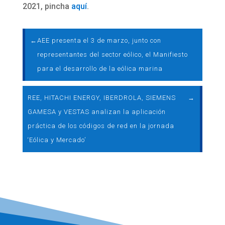
2021, pincha
aquí
.
←
AEE presenta el 3 de marzo, junto con
representantes del sector eólico, el Manifiesto
para el desarrollo de la eólica marina
REE, HITACHI ENERGY, IBERDROLA, SIEMENS
→
GAMESA y VESTAS analizan la aplicación
práctica de los códigos de red en la jornada
‘Eólica y Mercado’