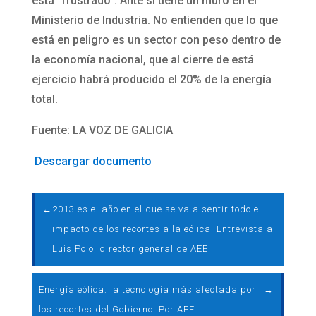
está “frustrado”. Ante sí tiene un muro en el
Ministerio de Industria. No entienden que lo que
está en peligro es un sector con peso dentro de
la economía nacional, que al cierre de está
ejercicio habrá producido el 20% de la energía
total.
Fuente: LA VOZ DE GALICIA
Descargar documento
←
2013 es el año en el que se va a sentir todo el
impacto de los recortes a la eólica. Entrevista a
Luis Polo, director general de AEE
Energía eólica: la tecnología más afectada por
→
los recortes del Gobierno. Por AEE