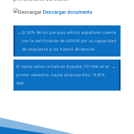
Descargar documento
←
El 92% de los parques eólicos españoles cuenta
con la certificación de AENOR por su capacidad
de respuestá a los huecos de tensión
El sector eólico instaló en España 727 MW en el
→
primer semestre, hasta alcanzarálos 19.876
MW