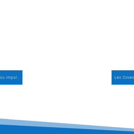
AEE otorga su Distinción Anual al ICEX por su impulso a la internacionalización de la eólica española