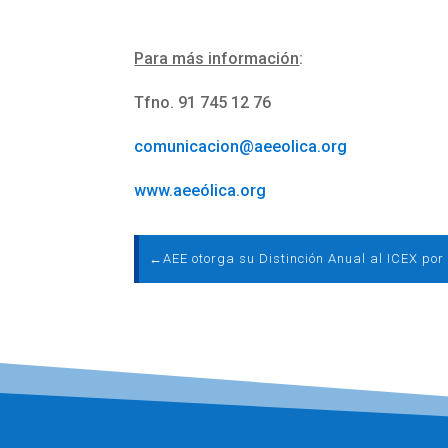
Para más información
:
Tfno. 91 745 12 76
comunicacion@aeeolica.org
www.aeeólica.org
←