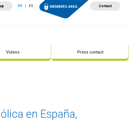
EN
ES
 up
Contact
MEMBERS AREA
ut Wind Energy
Events
Newsroom
Projects
Videos
Press contact
ólica en España,