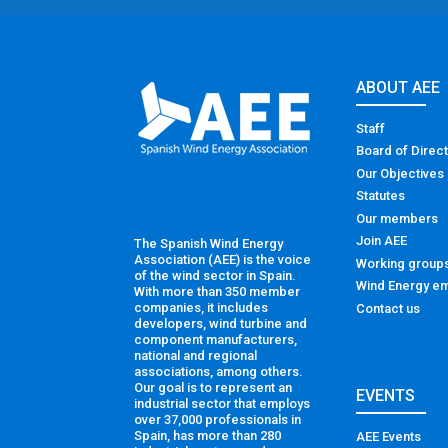
ABOUT AEE
Staff
Board of Direc
Our Objectives
Statutes
Our members
Join AEE
The Spanish Wind Energy
Association (AEE) is the voice
Working group
of the wind sector in Spain.
Wind Energy em
With more than 350 member
companies, it includes
Contact us
developers, wind turbine and
component manufacturers,
national and regional
associations, among others.
Our goal is to represent an
EVENTS
industrial sector that employs
over 37,000 professionals in
Spain, has more than 280
AEE Events