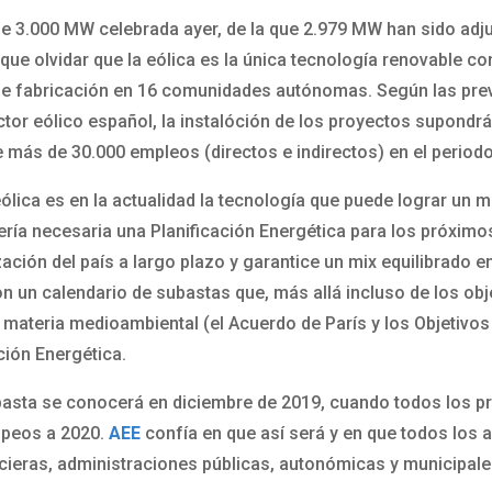
e 3.000 MW celebrada ayer, de la que 2.979 MW han sido adju
 que olvidar que la eólica es la única tecnología renovable co
de fabricación en 16 comunidades autónomas. Según las pre
ctor eólico español, la instalóción de los proyectos supondr
 más de 30.000 empleos (directos e indirectos) en el periodo
eólica es en la actualidad la tecnología que puede lograr un 
ería necesaria una Planificación Energética para los próximo
ión del país a largo plazo y garantice un mix equilibrado ent
con un calendario de subastas que, más allá incluso de los o
materia medioambiental (el Acuerdo de París y los Objetivos
ción Energética.
 subasta se conocerá en diciembre de 2019, cuando todos los
opeos a 2020.
AEE
confía en que así será y en que todos los 
ncieras, administraciones públicas, autonómicas y municipale