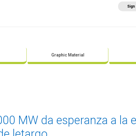
Sign
Home
About AEE
Regulation
Abo
Graphic Material
000 MW da esperanza a la e
de letargo