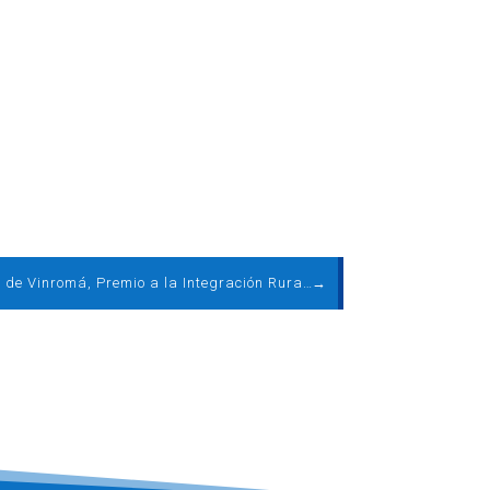
Les Coves de Vinromá, Premio a la Integración Rural de la eólica 2017, centra hoy las actividades del Día Mundial del Viento
→