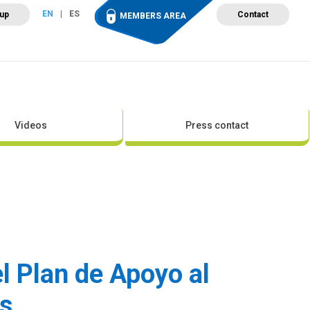
EN
ES
 up
Contact
MEMBERS AREA
ut Wind Energy
Events
Newsroom
Projects
Videos
Press contact
l Plan de Apoyo al
is