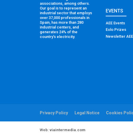
associations, among others.
Our goal is to represent an
EVENTS
industrial sector that employs
over 37,000 professionals in
Spain, has more than 280
AEE Events
industrial centers, and
Eolo Prizes
generates 24% of the
Newsletter AEE
country’s electricity.
Privacy Policy
Legal Notice
Cookies Poli
Web:
viaintermedia.com