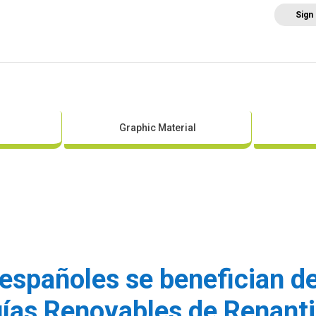
Sign
Home
About AEE
Regulation
Abo
Graphic Material
españoles se benefician de
gías Renovables de Renant