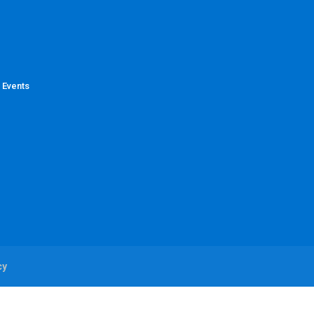
 Events
cy