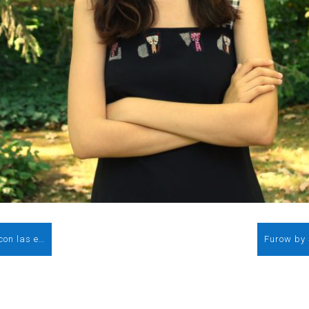
Ørsted y la polaca PGE firman un contrato con las españolas Navantia Seanergies y Windar para fabricar 77 monopiles destinados al parque éolico marino Baltica 2 en Polonia