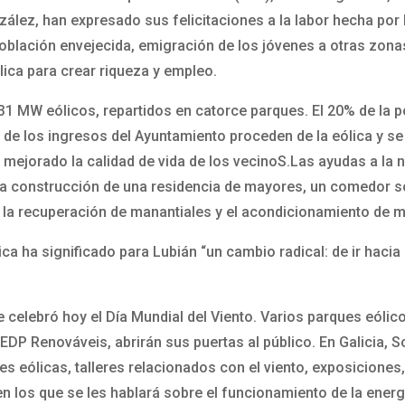
nzález, han expresado sus felicitaciones a la labor hecha por
oblación envejecida, emigración de los jóvenes a otras zona
lica para crear riqueza y empleo.
1 MW eólicos, repartidos en catorce parques. El 20% de la po
% de los ingresos del Ayuntamiento proceden de la eólica y se 
mejorado la calidad de vida de los vecinoS.Las ayudas a la n
la construcción de una residencia de mayores, un comedor soc
s, la recuperación de manantiales y el acondicionamiento de
ca ha significado para Lubián “un cambio radical: de ir hacia l
 celebró hoy el Día Mundial del Viento. Varios parques eólic
 EDP Renováveis, abrirán sus puertas al público. En Galicia, 
nes eólicas, talleres relacionados con el viento, exposiciones
en los que se les hablará sobre el funcionamiento de la energ