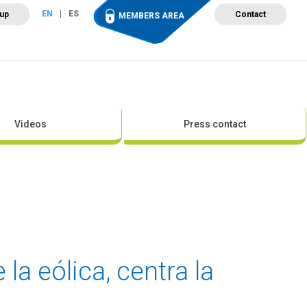
EN
ES
 up
Contact
MEMBERS AREA
ut Wind Energy
Events
Newsroom
Projects
Videos
Press contact
la eólica, centra la