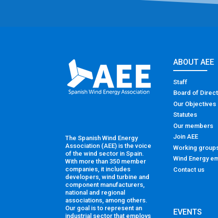
ABOUT AEE
Staff
Board of Direc
Our Objectives
Statutes
Our members
Join AEE
The Spanish Wind Energy
Association (AEE) is the voice
Working group
of the wind sector in Spain.
Wind Energy em
With more than 350 member
companies, it includes
Contact us
developers, wind turbine and
component manufacturers,
national and regional
associations, among others.
Our goal is to represent an
EVENTS
industrial sector that employs