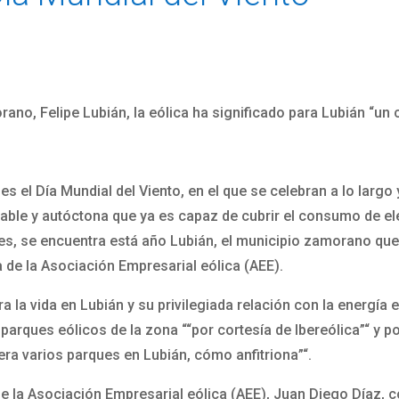
ano, Felipe Lubián, la eólica ha significado para Lubián “un ca
es el Día Mundial del Viento, en el que se celebran a lo larg
otable y autóctona que ya es capaz de cubrir el consumo de el
nes, se encuentra está año Lubián, el municipio zamorano qu
ca de la Asociación Empresarial eólica (AEE).
 la vida en Lubián y su privilegiada relación con la energía e
 parques eólicos de la zona ““por cortesía de Ibereólica”“ y 
ra varios parques en Lubián, cómo anfitriona”“.
de la Asociación Empresarial eólica (AEE), Juan Diego Díaz, 