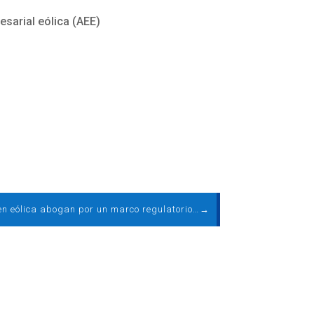
esarial eólica (AEE)
Expertos en eólica abogan por un marco regulatorio estable y que preserve la actividad industrial del sector
→