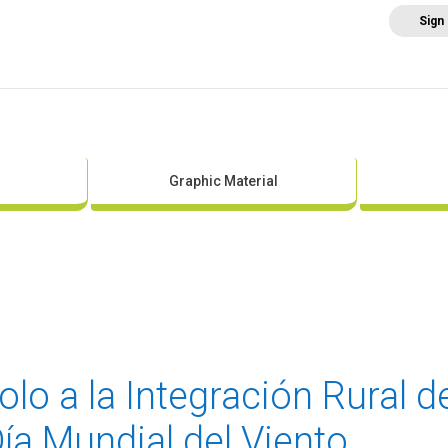
Sign
Home
About AEE
Regulation
Abo
Graphic Material
lo a la Integración Rural de 
Día Mundial del Viento