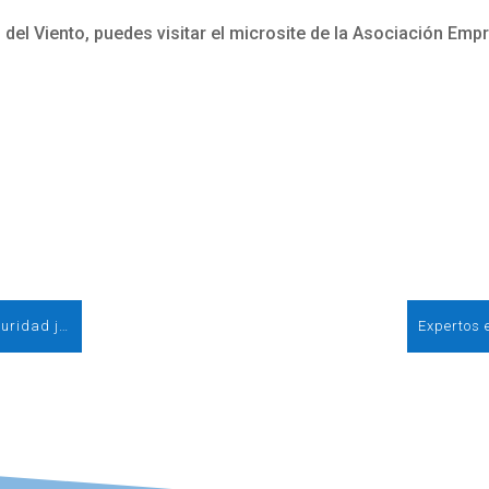
 del Viento, puedes visitar el microsite de la Asociación Empr
AEE espera que el Gobierno preserve la seguridad jurídica de la eólica y abra un diálogo constructivo sobre el futuro del sector