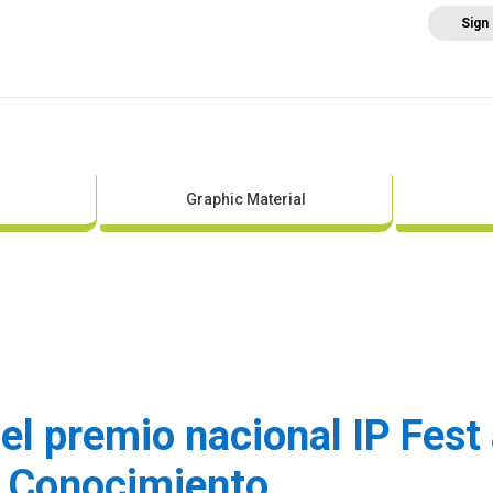
Sign
Home
About AEE
Regulation
Abo
Graphic Material
l premio nacional IP Fest a
e Conocimiento