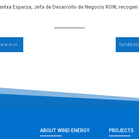
rantxa Esparza, Jefa de Desarrollo de Negocio ROW, recogen 
Más oscuridad, más robos: el invierno dispara el crimen en la construcción
ABOUT WIND ENERGY
PROJECTS