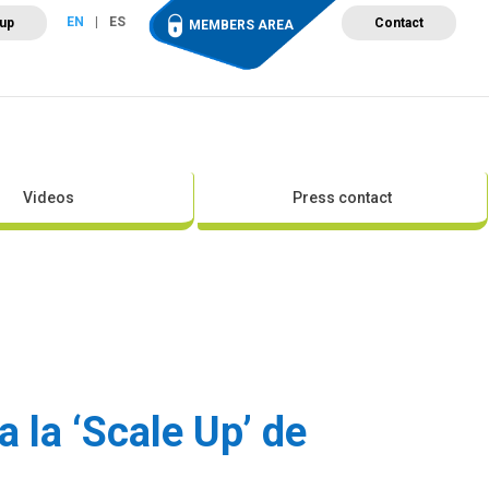
EN
ES
 up
Contact
MEMBERS AREA
ut Wind Energy
Events
Newsroom
Projects
Videos
Press contact
 la ‘Scale Up’ de