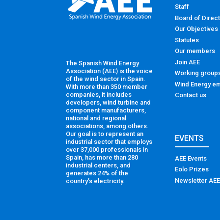
Staff
Board of Direc
Our Objectives
Statutes
Our members
Join AEE
The Spanish Wind Energy
Association (AEE) is the voice
Working group
of the wind sector in Spain.
Wind Energy em
With more than 350 member
companies, it includes
Contact us
developers, wind turbine and
component manufacturers,
national and regional
associations, among others.
Our goal is to represent an
EVENTS
industrial sector that employs
over 37,000 professionals in
Spain, has more than 280
AEE Events
industrial centers, and
Eolo Prizes
generates 24% of the
Newsletter AEE
country’s electricity.