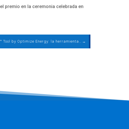
el premio en la ceremonia celebrada en
OptiBESS™ Tool by Optimize Energy: la herramienta que transforma tus proyectos de almacenamiento de energía
→