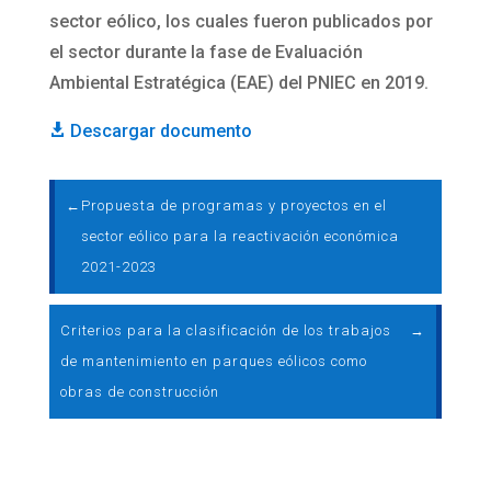
sector eólico, los cuales fueron publicados por
el sector durante la fase de Evaluación
Ambiental Estratégica (EAE) del PNIEC en 2019.
Descargar documento

←
Propuesta de programas y proyectos en el
sector eólico para la reactivación económica
2021-2023
Criterios para la clasificación de los trabajos
→
de mantenimiento en parques eólicos como
obras de construcción