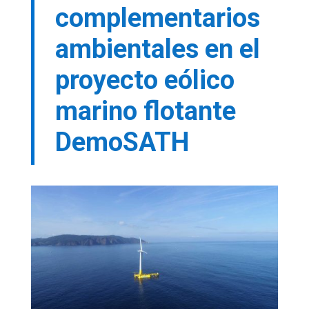
complementarios
ambientales en el
proyecto eólico
marino flotante
DemoSATH