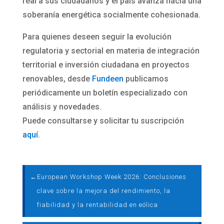
real a sus ciudadanos y el país avanza hacia una
soberanía energética socialmente cohesionada.
Para quienes deseen seguir la evolución
regulatoria y sectorial en materia de integración
territorial e inversión ciudadana en proyectos
renovables, desde
Fundeen
publicamos
periódicamente un boletín especializado con
análisis y novedades.
Puede consultarse y solicitar tu suscripción
aquí
.
←
European Workshop Week 2026: Conclusiones
clave sobre la mejora del rendimiento, la
fiabilidad y la rentabilidad en eólica