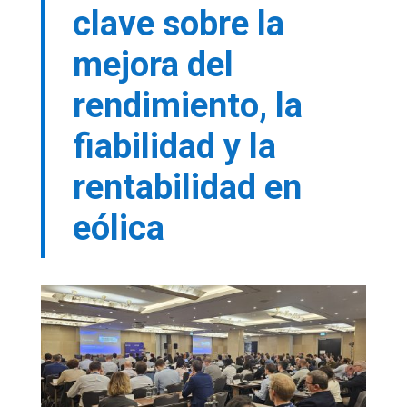
clave sobre la
mejora del
rendimiento, la
fiabilidad y la
rentabilidad en
eólica