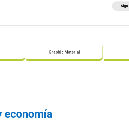
Sign
Home
About AEE
Regulation
Abo
Graphic Material
 y economía