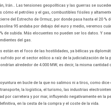
án, Irán… Las tensiones geopolíticas y las guerras se sucede
s cómo el petróleo y el gas, combustibles fósiles y altamen
ierre del Estrecho de Ormuz, por donde pasa hasta el 20 % del
solina 95 andaba por debajo del euro y medio, veremos cuánto
0 % de subida. Más elocuentes no pueden ser los datos. Y sea
ndientes del gas.
 están en el foco de las hostilidades, ya bélicas ya diplomá
rido por el sector eólico a raíz de la judicialización de la 
ndrían alrededor de 4.000 MW; es decir, la misma cantidad de
yuntura en bucle de la que no salimos ni a tiros, como dice e
ransporte, la logística, el turismo, las industrias electroin
 por carretera y por mar, influyendo negativamente en la pes
definitiva, en la cesta de la compra y el coste de la vida.