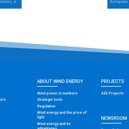
Alejandro Cabrera, CEO de Green Eagle Solutions, es el protagonista de la entrevista del mes en nuestra newsletter
ABOUT WIND ENERGY
PROJECTS
Wind power in numbers
AEE Projects
tors
Strategic tools
Regulation
Wind energy and the price of
light
NEWSROOM
Wind energy and its
advantages