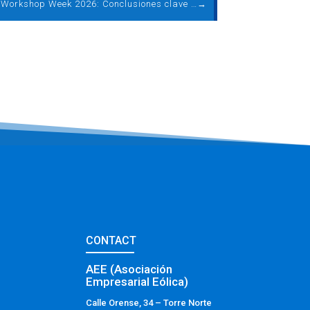
European Workshop Week 2026: Conclusiones clave sobre la mejora del rendimiento, la fiabilidad y la rentabilidad en eólica
→
CONTACT
AEE (Asociación
Empresarial Eólica)
Calle Orense, 34 – Torre Norte