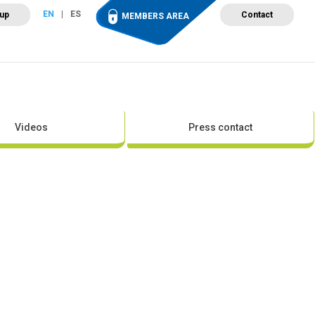
EN
ES
 up
Contact
MEMBERS AREA
ut Wind Energy
Events
Newsroom
Projects
Videos
Press contact