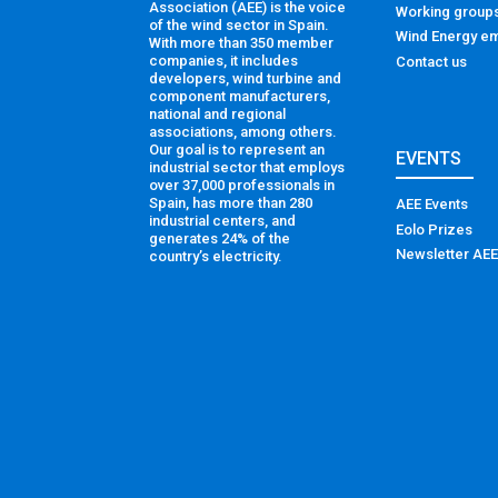
Association (AEE) is the voice
Working group
of the wind sector in Spain.
Wind Energy em
With more than 350 member
companies, it includes
Contact us
developers, wind turbine and
component manufacturers,
national and regional
associations, among others.
Our goal is to represent an
EVENTS
industrial sector that employs
over 37,000 professionals in
Spain, has more than 280
AEE Events
industrial centers, and
Eolo Prizes
generates 24% of the
Newsletter AEE
country’s electricity.