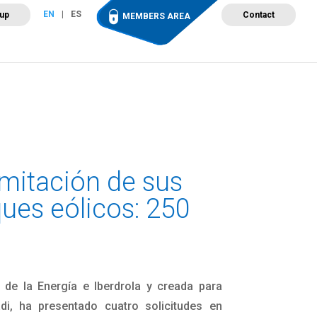
EN
ES
 up
Contact
MEMBERS AREA
ut Wind Energy
Events
Newsroom
Projects
ramitación de sus
ues eólicos: 250
o de la Energía e Iberdrola y creada para
i, ha presentado cuatro solicitudes en