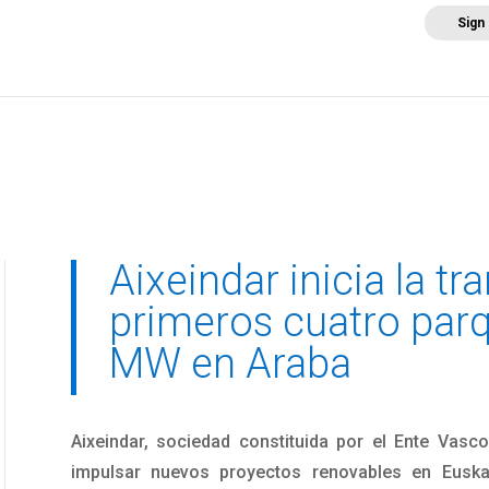
Sign
Home
About AEE
Regulation
Abo
Aixeindar inicia la t
primeros cuatro parq
MW en Araba
Aixeindar, sociedad constituida por el Ente Vasc
impulsar nuevos proyectos renovables en Euskad