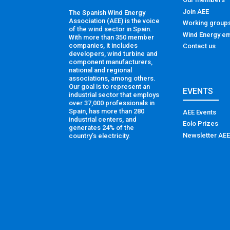
Join AEE
The Spanish Wind Energy
Association (AEE) is the voice
Working group
of the wind sector in Spain.
Wind Energy em
With more than 350 member
companies, it includes
Contact us
developers, wind turbine and
component manufacturers,
national and regional
associations, among others.
Our goal is to represent an
EVENTS
industrial sector that employs
over 37,000 professionals in
Spain, has more than 280
AEE Events
industrial centers, and
Eolo Prizes
generates 24% of the
Newsletter AEE
country’s electricity.