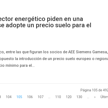
ctor energético piden en una
e adopte un precio suelo para el
co, entre las que figuran los socios de AEE Siemens Gamesa
opuesto la introducción de un precio suelo europeo o region
cio mínimo para el...
Página 105 de 49
3
104
105
106
107
...
110
120
130
...
»
Últi