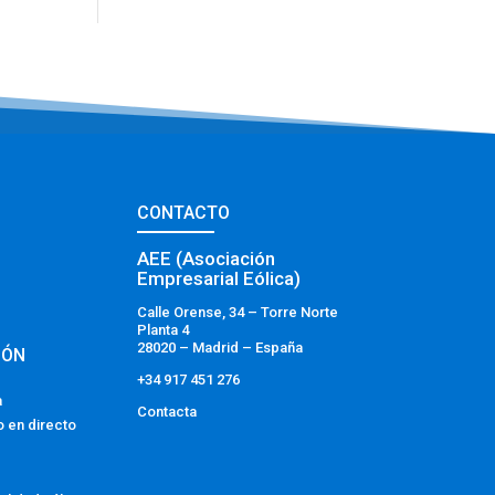
CONTACTO
AEE (Asociación
Empresarial Eólica)
Calle Orense, 34 – Torre Norte
Planta 4
28020 – Madrid – España
IÓN
+34 917 451 276
a
Contacta
o en directo