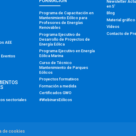
FORMACIÓN
Newsletter Actu
en 5′
Programa de Capacitación en
Blog
Mantenimiento Eólico para
Material gráfico
Profesores de Energías
Vídeos
Renovables
Contacto de Pr
Programa Ejecutivo de
Desarrollo de Proyectos de
tos AEE
Energía Eólica
Programa Ejecutivo en Energía
Eólica Marina
 Eventos
Curso de Técnico
Mantenimiento de Parques
Eólicos
Proyectos formativos
MIENTOS
Formación a medida
ES
Certificados GWO
#WebinarsEólicos
os sectoriales
ca de cookies