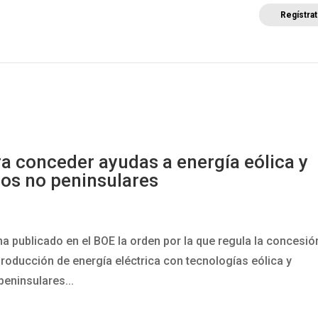
Regístra
a
Posicionamientos sectoriales
Eventos
Comunica
ra conceder ayudas a energía eólica y
rios no peninsulares
 ha publicado en el BOE la orden por la que regula la concesió
producción de energía eléctrica con tecnologías eólica y
peninsulares...