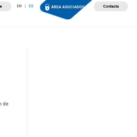
EN
ES
te
Contacta
ÁREA ASOCIADOS
ción
Campus de Formación
Proyectos
Tienda
n de