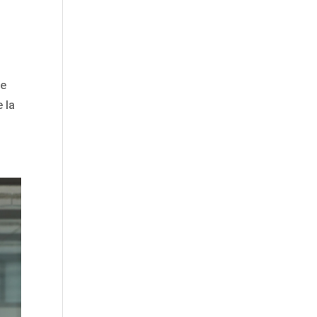
se
 la