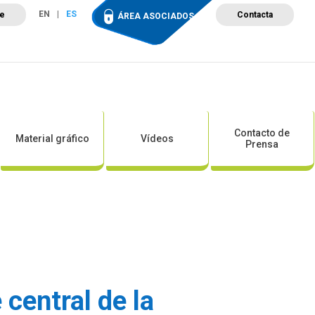
EN
ES
te
Contacta
ÁREA ASOCIADOS
ción
Campus de Formación
Proyectos
Tienda
Contacto de
Material gráfico
Vídeos
Prensa
central de la