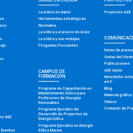
La eólica en datos
Proyectos AEE
iva
Herramientas estratégicas
ivos
Normativa
La eólica y el precio de la luz
COMUNICAC
os
La eólica y sus ventajas
bajo
Preguntas Frecuentes
Notas de prens
Ondas del Vient
eo
Publicaciones
AEE Opina
CAMPUS DE
FORMACIÓN
Newsletter Actu
en 5′
Programa de Capacitación en
Blog
Mantenimiento Eólico para
Material gráfico
Profesores de Energías
Vídeos
Renovables
Contacto de Pr
Programa Ejecutivo de
Desarrollo de Proyectos de
tos AEE
Energía Eólica
Programa Ejecutivo en Energía
Eólica Marina
 Eventos