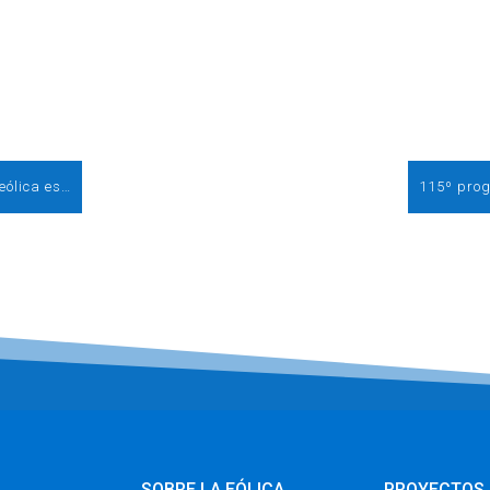
113º programa. El corazón de la industria eólica española
SOBRE LA EÓLICA
PROYECTOS