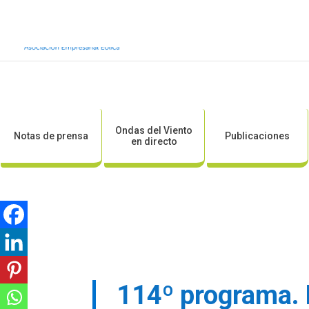
Inicio
Sobre AEE
Sobre la eólic
Ondas del Viento
Notas de prensa
Publicaciones
en directo
114º programa. L