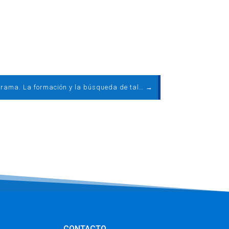
115º programa. La formación y la búsqueda de talento, claves para el crecimiento del sector eólico
→
CONTACTO