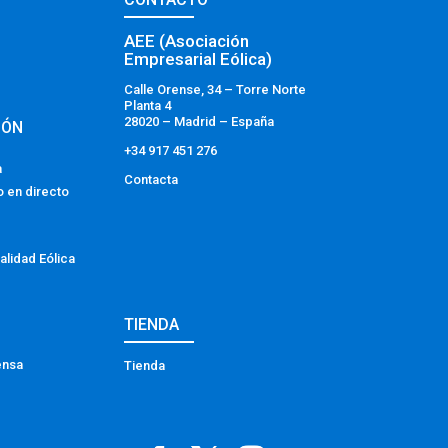
AEE (Asociación
Empresarial Eólica)
Calle Orense, 34 – Torre Norte
Planta 4
28020 – Madrid – España
IÓN
+34 917 451 276
a
Contacta
o en directo
alidad Eólica
TIENDA
ensa
Tienda