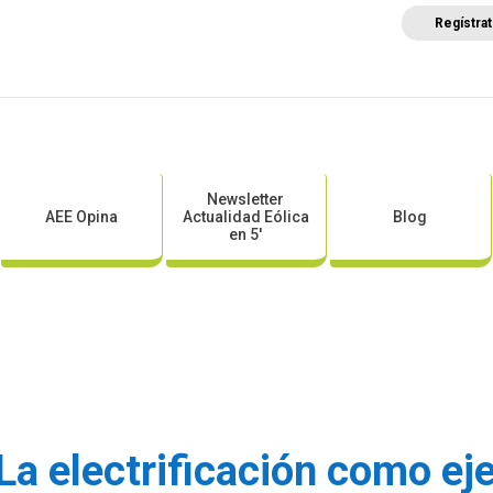
Regístra
a
Posicionamientos sectoriales
Eventos
Comunica
Newsletter
AEE Opina
Actualidad Eólica
Blog
en 5′
a electrificación como eje 