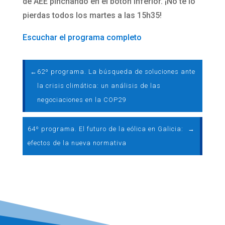
de AEE pinchando en el botón inferior. ¡No te lo
pierdas todos los martes a las 15h35!
Escuchar el programa completo
←
62º programa. La búsqueda de soluciones ante
la crisis climática: un análisis de las
negociaciones en la COP29
64º programa. El futuro de la eólica en Galicia:
→
efectos de la nueva normativa