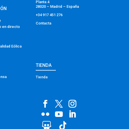
Planta 4
28020 – Madrid – España
IÓN
+34 917 451 276
a
Contacta
o en directo
alidad Eólica
TIENDA
ensa
Tienda