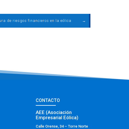
ra de riesgos financieros en la eólica
→
CONTACTO
AEE (Asociación
Empresarial Eólica)
Calle Orense, 34 – Torre Norte