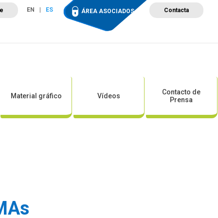
EN
ES
te
Contacta
ÁREA ASOCIADOS
ción
Campus de Formación
Proyectos
Tienda
Contacto de
Material gráfico
Vídeos
Prensa
AMAs