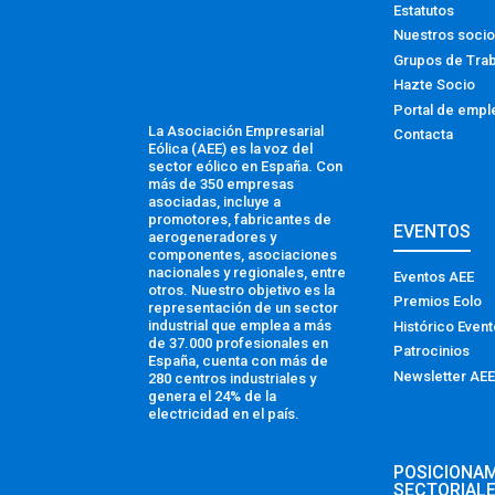
Estatutos
Nuestros soci
Grupos de Tra
Hazte Socio
Portal de empl
La Asociación Empresarial
Contacta
Eólica (AEE) es la voz del
sector eólico en España. Con
más de 350 empresas
asociadas, incluye a
promotores, fabricantes de
EVENTOS
aerogeneradores y
componentes, asociaciones
nacionales y regionales, entre
Eventos AEE
otros. Nuestro objetivo es la
Premios Eolo
representación de un sector
industrial que emplea a más
Histórico Even
de 37.000 profesionales en
Patrocinios
España, cuenta con más de
Newsletter AEE
280 centros industriales y
genera el 24% de la
electricidad en el país.
POSICIONA
SECTORIAL