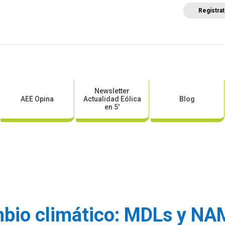
Regístra
a
Posicionamientos sectoriales
Eventos
Comunica
Newsletter
AEE Opina
Actualidad Eólica
Blog
en 5′
mbio climático: MDLs y N