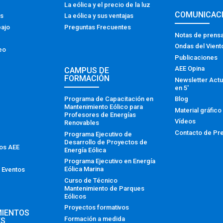
La eólica y el precio de la luz
COMUNICAC
os
La eólica y sus ventajas
bajo
Preguntas Frecuentes
Notas de prens
Ondas del Vient
eo
Publicaciones
AEE Opina
CAMPUS DE
FORMACIÓN
Newsletter Actu
en 5′
Programa de Capacitación en
Blog
Mantenimiento Eólico para
Material gráfico
Profesores de Energías
Vídeos
Renovables
Contacto de Pr
Programa Ejecutivo de
Desarrollo de Proyectos de
tos AEE
Energía Eólica
Programa Ejecutivo en Energía
Eólica Marina
 Eventos
Curso de Técnico
Mantenimiento de Parques
Eólicos
Proyectos formativos
MIENTOS
Formación a medida
ES