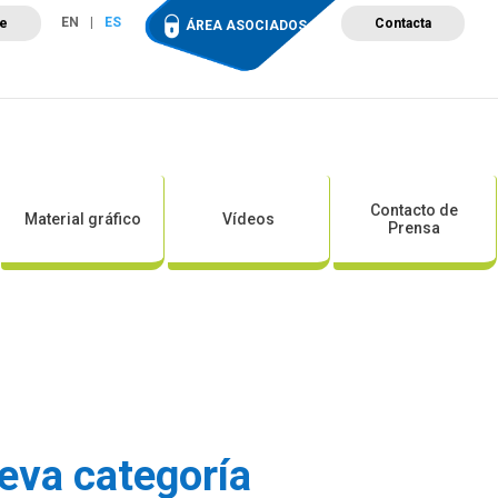
EN
ES
te
Contacta
ÁREA ASOCIADOS
ción
Campus de Formación
Proyectos
Tienda
Contacto de
Material gráfico
Vídeos
Prensa
eva categoría