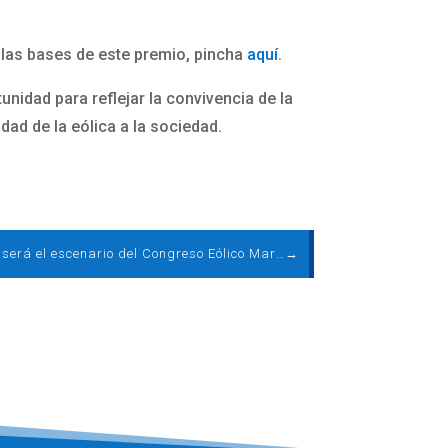
r las bases de este premio, pincha
aquí
.
nidad para reflejar la convivencia de la
idad de la eólica a la sociedad.
Canarias será el escenario del Congreso Eólico Marino, el mayor encuentro sectorial del año
→