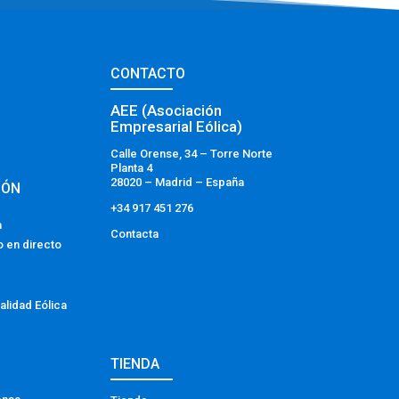
CONTACTO
AEE (Asociación
Empresarial Eólica)
Calle Orense, 34 – Torre Norte
Planta 4
28020 – Madrid – España
IÓN
+34 917 451 276
a
Contacta
o en directo
alidad Eólica
TIENDA