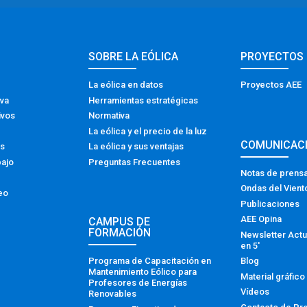
SOBRE LA EÓLICA
PROYECTOS
La eólica en datos
Proyectos AEE
iva
Herramientas estratégicas
ivos
Normativa
La eólica y el precio de la luz
COMUNICAC
os
La eólica y sus ventajas
bajo
Preguntas Frecuentes
Notas de prens
Ondas del Vient
eo
Publicaciones
AEE Opina
CAMPUS DE
FORMACIÓN
Newsletter Actu
en 5′
Programa de Capacitación en
Blog
Mantenimiento Eólico para
Material gráfico
Profesores de Energías
Vídeos
Renovables