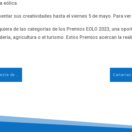
a eólica.
sentar sus creatividades hasta el viernes 5 de mayo. Para ve
uiera de las categorías de los Premios EOLO 2023, una oportu
ería, agricultura o el turismo. Estos Premios acercan la real
<strong>AEE valora positivamente la propuesta de Reglamento de la Comisión Europea sobre mejoras en el diseño del mercado eléctrico</strong>