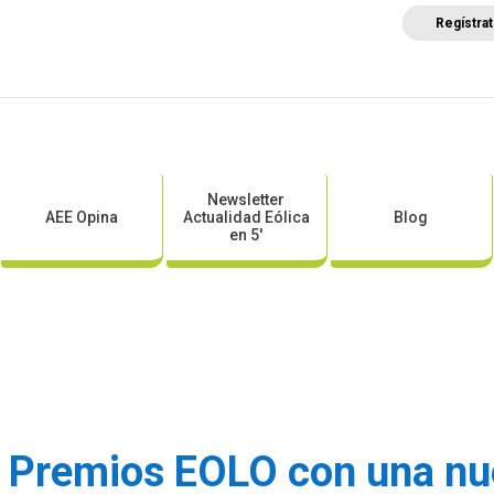
Regístra
a
Posicionamientos sectoriales
Eventos
Comunica
Newsletter
AEE Opina
Actualidad Eólica
Blog
en 5′
 Premios EOLO con una nu