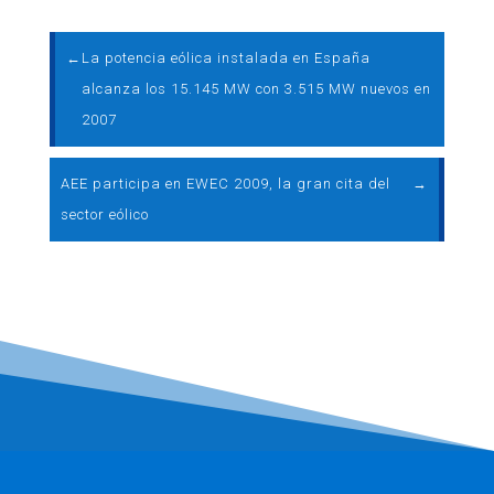
←
La potencia eólica instalada en España
alcanza los 15.145 MW con 3.515 MW nuevos en
2007
AEE participa en EWEC 2009, la gran cita del
→
sector eólico