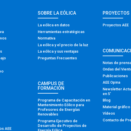
SOBRE LA EÓLICA
PROYECTOS
La eólica en datos
Proyectos AEE
iva
Herramientas estratégicas
ivos
Normativa
La eólica y el precio de la luz
COMUNICAC
os
La eólica y sus ventajas
bajo
Preguntas Frecuentes
Notas de prens
Ondas del Vient
eo
Publicaciones
AEE Opina
CAMPUS DE
FORMACIÓN
Newsletter Actu
en 5′
Programa de Capacitación en
Blog
Mantenimiento Eólico para
Material gráfico
Profesores de Energías
Vídeos
Renovables
Contacto de Pr
Programa Ejecutivo de
Desarrollo de Proyectos de
tos AEE
Energía Eólica