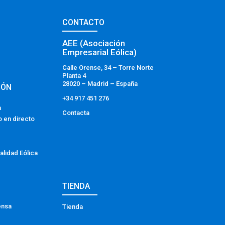
CONTACTO
AEE (Asociación
Empresarial Eólica)
Calle Orense, 34 – Torre Norte
Planta 4
28020 – Madrid – España
IÓN
+34 917 451 276
a
Contacta
o en directo
alidad Eólica
TIENDA
ensa
Tienda