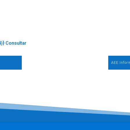
4)} Consultar
AEE Infor