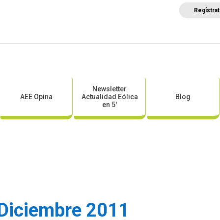
Regístra
a
Posicionamientos sectoriales
Eventos
Comunica
Newsletter
AEE Opina
Actualidad Eólica
Blog
en 5′
 Diciembre 2011