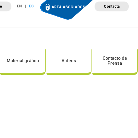
EN
ES
te
Contacta
ÁREA ASOCIADOS
ción
Campus de Formación
Proyectos
Tienda
Contacto de
Material gráfico
Vídeos
Prensa