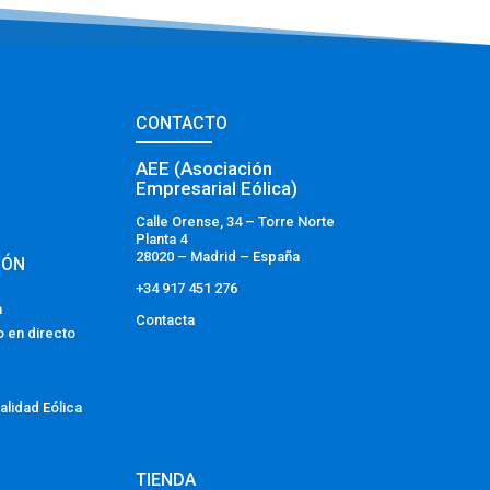
CONTACTO
AEE (Asociación
Empresarial Eólica)
Calle Orense, 34 – Torre Norte
Planta 4
28020 – Madrid – España
IÓN
+34 917 451 276
a
Contacta
o en directo
alidad Eólica
TIENDA