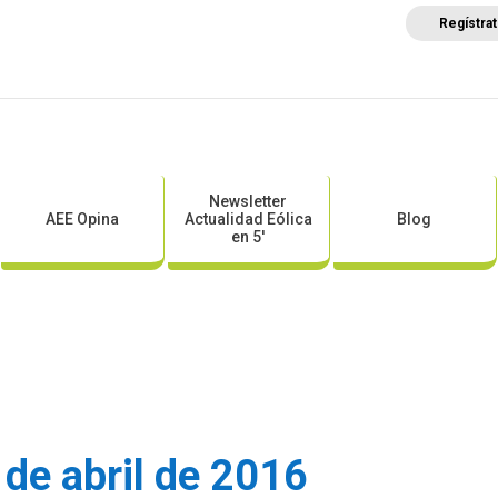
Regístra
a
Posicionamientos sectoriales
Eventos
Comunica
Newsletter
AEE Opina
Actualidad Eólica
Blog
en 5′
de abril de 2016