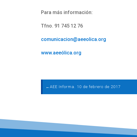
Para más información:
Tfno. 91 745 12 76
comunicacion@aeeolica.org
www.aeeólica.org
←
AEE Informa. 10 de febrero de 2017