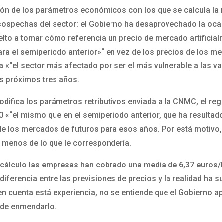
ión de los parámetros económicos con los que se calcula la r
ospechas del sector: el Gobierno ha desaprovechado la oca
uelto a tomar cómo referencia un precio de mercado artificia
a el semiperiodo anterior»“ en vez de los precios de los m
ica «“el sector más afectado por ser el más vulnerable a las 
os próximos tres años.
odifica los parámetros retributivos enviada a la CNMC, el re
0 «“el mismo que en el semiperiodo anterior, que ha resultad
de los mercados de futuros para esos años. Por está motivo, 
 menos de lo que le correspondería.
de cálculo las empresas han cobrado una media de 6,37 euros
á diferencia entre las previsiones de precios y la realidad ha
en cuenta está experiencia, no se entiende que el Gobierno 
 de enmendarlo.