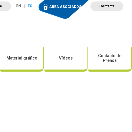
EN
ES
te
Contacta
ÁREA ASOCIADOS
ción
Campus de Formación
Proyectos
Tienda
Contacto de
Material gráfico
Vídeos
Prensa