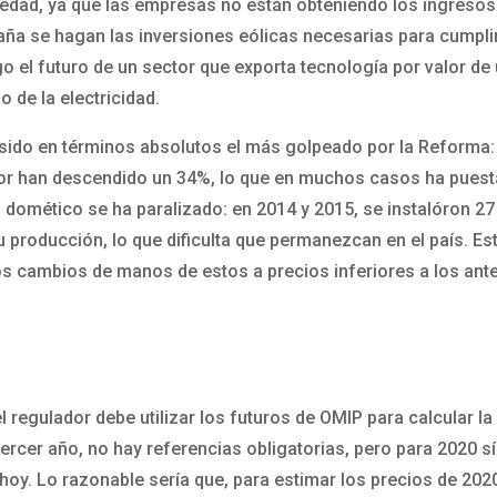
iedad, ya que las empresas no están obteniendo los ingresos 
España se hagan las inversiones eólicas necesarias para cump
go el futuro de un sector que exporta tecnología por valor d
 de la electricidad.
a sido en términos absolutos el más golpeado por la Reforma
tor han descendido un 34%, lo que en muchos casos ha puestá
o domético se ha paralizado: en 2014 y 2015, se instalóron 2
roducción, lo que dificulta que permanezcan en el país. Esta
 los cambios de manos de estos a precios inferiores a los ant
l regulador debe utilizar los futuros de OMIP para calcular l
 tercer año, no hay referencias obligatorias, pero para 2020 sí
 hoy. Lo razonable sería que, para estimar los precios de 202