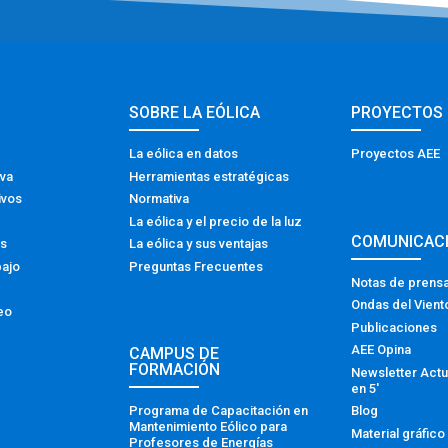
SOBRE LA EÓLICA
PROYECTOS
La eólica en datos
Proyectos AEE
iva
Herramientas estratégicas
ivos
Normativa
La eólica y el precio de la luz
COMUNICAC
os
La eólica y sus ventajas
bajo
Preguntas Frecuentes
Notas de prens
Ondas del Vient
eo
Publicaciones
AEE Opina
CAMPUS DE
FORMACIÓN
Newsletter Actu
en 5′
Programa de Capacitación en
Blog
Mantenimiento Eólico para
Material gráfico
Profesores de Energías