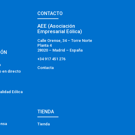
CONTACTO
AEE (Asociación
Empresarial Eólica)
Calle Orense, 34 – Torre Norte
Planta 4
28020 – Madrid – España
IÓN
+34 917 451 276
a
Contacta
o en directo
alidad Eólica
TIENDA
ensa
Tienda