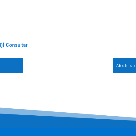
4)} Consultar
AEE Infor