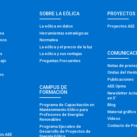
SOBRE LA EÓLICA
PROYECTOS
La eólica en datos
Proyectos AEE
iva
Herramientas estratégicas
ivos
Normativa
La eólica y el precio de la luz
COMUNICAC
os
La eólica y sus ventajas
bajo
Preguntas Frecuentes
Notas de prens
Ondas del Vient
eo
Publicaciones
AEE Opina
CAMPUS DE
FORMACIÓN
Newsletter Actu
en 5′
Programa de Capacitación en
Blog
Mantenimiento Eólico para
Material gráfico
Profesores de Energías
Vídeos
Renovables
Contacto de Pr
Programa Ejecutivo de
Desarrollo de Proyectos de
tos AEE
Energía Eólica