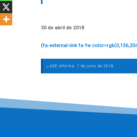
30 de abril de 2018
{fa-external-link fa-fw color=rgb(0,136,20
←
AEE Informa. 1 de junio de 2018