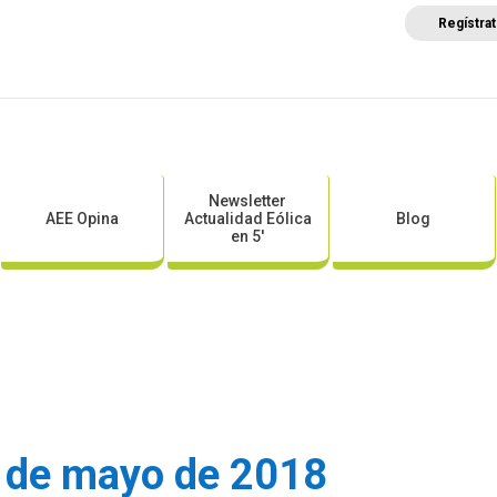
Regístra
a
Posicionamientos sectoriales
Eventos
Comunica
Newsletter
AEE Opina
Actualidad Eólica
Blog
en 5′
 de mayo de 2018