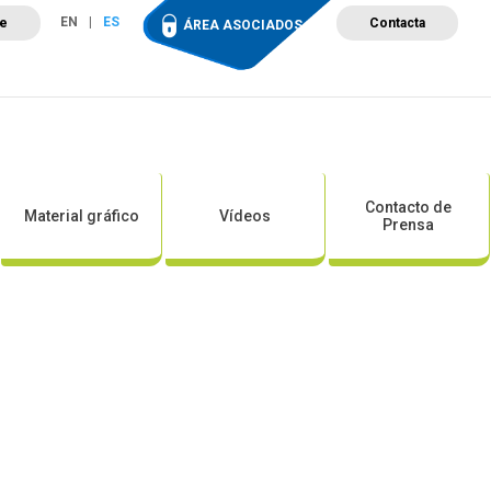
EN
ES
te
Contacta
ÁREA ASOCIADOS
ción
Campus de Formación
Proyectos
Tienda
Contacto de
Material gráfico
Vídeos
Prensa