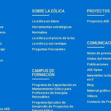
SOBRE LA EÓLICA
PROYECTOS
La eólica en datos
Proyectos AEE
iva
Herramientas estratégicas
ivos
Normativa
La eólica y el precio de la luz
COMUNICAC
os
La eólica y sus ventajas
bajo
Preguntas Frecuentes
Notas de prens
Ondas del Vient
eo
Publicaciones
AEE Opina
CAMPUS DE
FORMACIÓN
Newsletter Actu
en 5′
Programa de Capacitación en
Blog
Mantenimiento Eólico para
Material gráfico
Profesores de Energías
Vídeos
Renovables
Contacto de Pr
Programa Ejecutivo de
Desarrollo de Proyectos de
tos AEE
Energía Eólica