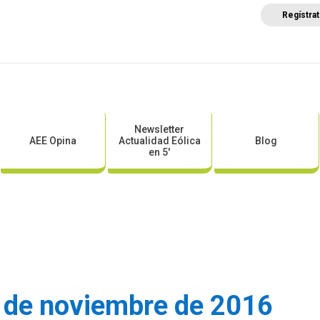
Regístra
a
Posicionamientos sectoriales
Eventos
Comunica
Newsletter
AEE Opina
Actualidad Eólica
Blog
en 5′
 de noviembre de 2016