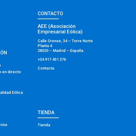
CONTACTO
AEE (Asociación
Empresarial Eólica)
Calle Orense, 34 – Torre Norte
Planta 4
28020 – Madrid – España
IÓN
+34 917 451 276
a
Contacta
o en directo
alidad Eólica
TIENDA
ensa
Tienda