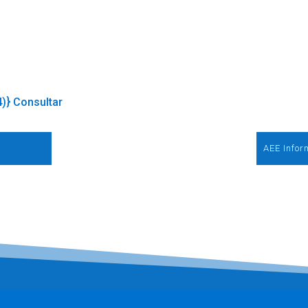
4)} Consultar
AEE Infor