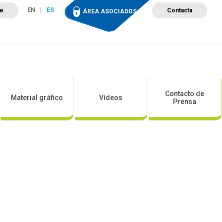
EN
ES
te
Contacta
ÁREA ASOCIADOS
ción
Campus de Formación
Proyectos
Tienda
Contacto de
Material gráfico
Vídeos
Prensa