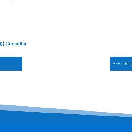
4)} Consultar
AEE Infor