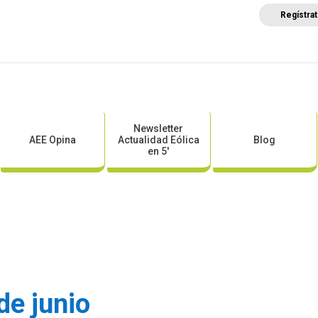
Regístra
a
Posicionamientos sectoriales
Eventos
Comunica
Newsletter
AEE Opina
Actualidad Eólica
Blog
en 5′
de junio