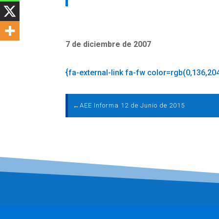
7 de diciembre de 2007
{fa-external-link fa-fw color=rgb(0,136,20
←
AEE Informa 12 de Junio de 2015