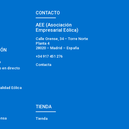
CONTACTO
AEE (Asociación
Empresarial Eólica)
Calle Orense, 34 – Torre Norte
Planta 4
28020 – Madrid – España
IÓN
+34 917 451 276
a
Contacta
o en directo
alidad Eólica
TIENDA
ensa
Tienda