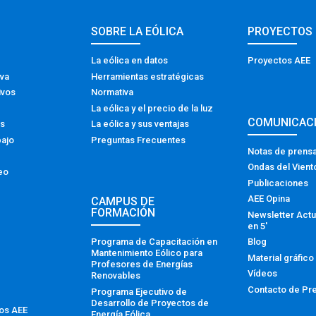
SOBRE LA EÓLICA
PROYECTOS
La eólica en datos
Proyectos AEE
iva
Herramientas estratégicas
ivos
Normativa
La eólica y el precio de la luz
COMUNICAC
os
La eólica y sus ventajas
bajo
Preguntas Frecuentes
Notas de prens
Ondas del Vient
eo
Publicaciones
AEE Opina
CAMPUS DE
FORMACIÓN
Newsletter Actu
en 5′
Programa de Capacitación en
Blog
Mantenimiento Eólico para
Material gráfico
Profesores de Energías
Vídeos
Renovables
Contacto de Pr
Programa Ejecutivo de
Desarrollo de Proyectos de
tos AEE
Energía Eólica