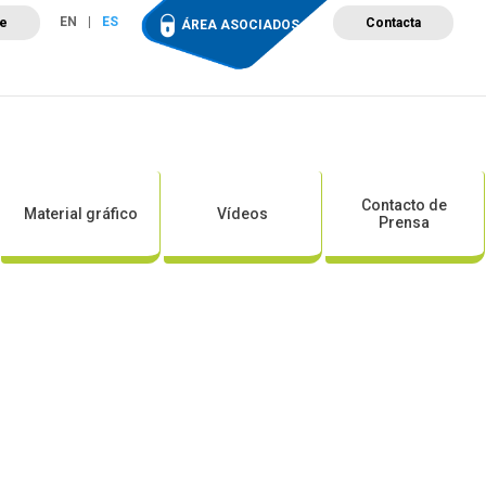
EN
ES
te
Contacta
ÁREA ASOCIADOS
ción
Campus de Formación
Proyectos
Tienda
Contacto de
Material gráfico
Vídeos
Prensa