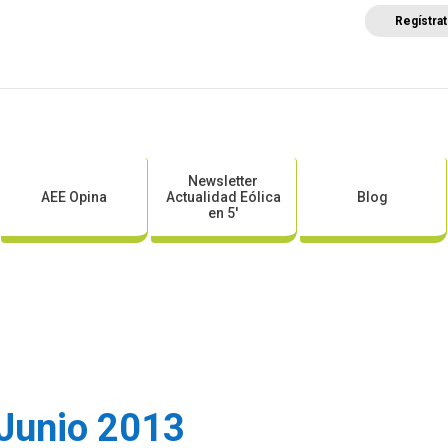
Regístra
a
Posicionamientos sectoriales
Eventos
Comunica
Newsletter
AEE Opina
Actualidad Eólica
Blog
en 5′
Junio 2013