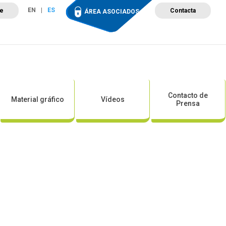
EN
ES
te
Contacta
ÁREA ASOCIADOS
ción
Campus de Formación
Proyectos
Tienda
Contacto de
Material gráfico
Vídeos
Prensa