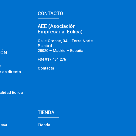
CONTACTO
AEE (Asociación
Empresarial Eólica)
Calle Orense, 34 – Torre Norte
Planta 4
28020 – Madrid – España
IÓN
+34 917 451 276
a
Contacta
o en directo
alidad Eólica
TIENDA
ensa
Tienda