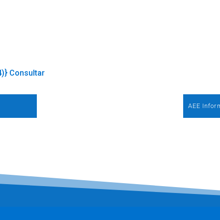
4)} Consultar
AEE Infor