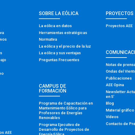
SOBRE LA EÓLICA
PROYECTOS
La eólica en datos
Proyectos AEE
iva
Herramientas estratégicas
ivos
Normativa
La eólica y el precio de la luz
COMUNICAC
os
La eólica y sus ventajas
bajo
Preguntas Frecuentes
Notas de prens
Ondas del Vient
eo
Publicaciones
AEE Opina
CAMPUS DE
FORMACIÓN
Newsletter Actu
en 5′
Programa de Capacitación en
Blog
Mantenimiento Eólico para
Material gráfico
Profesores de Energías
Vídeos
Renovables
Contacto de Pr
Programa Ejecutivo de
Desarrollo de Proyectos de
tos AEE
Energía Eólica