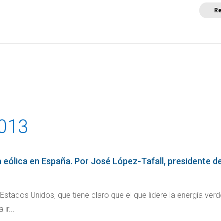
Re
a
Posicionamientos sectoriales
Eventos
Comunica
2013
la eólica en España. Por José López-Tafall, presidente d
tados Unidos, que tiene claro que el que lidere la energía verde
ir...