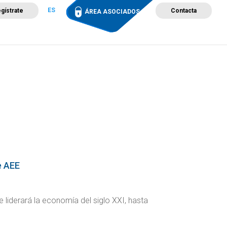
ES
gístrate
Contacta
ÁREA ASOCIADOS
ción
Campus de Formación
Proyectos
Tienda
e AEE
 liderará la economía del siglo XXI, hasta