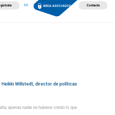
ES
gístrate
Contacta
ÁREA ASOCIADOS
ción
Campus de Formación
Proyectos
Tienda
eikki Willstedt, director de políticas
aña, apenas nadie se hubiese creído lo que