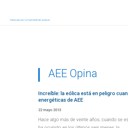
Inicio
Sobre AEE
Sobre la eólic
AEE Opina
Increíble: la eólica está en peligro cu
energéticas de AEE
22 mayo 2013
Hace algo más de veinte años, cuando se est
ha ocurrido en los últimos seis meses: la...