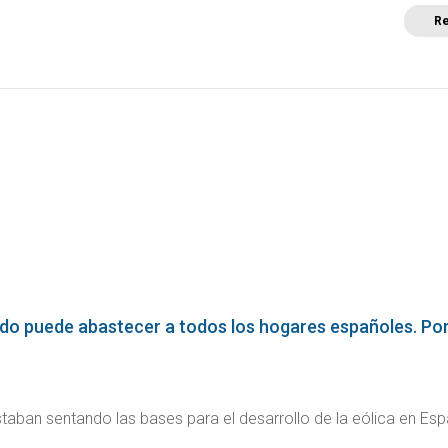
Re
a
Posicionamientos sectoriales
Eventos
Comunica
ando puede abastecer a todos los hogares españoles. Por H
aban sentando las bases para el desarrollo de la eólica en Esp