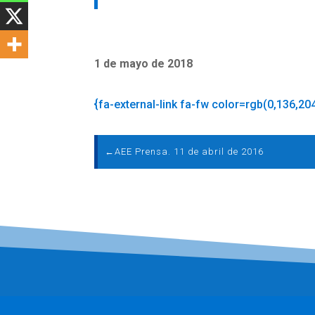
1 de mayo de 2018
{fa-external-link fa-fw color=rgb(0,136,20
←
AEE Prensa. 11 de abril de 2016