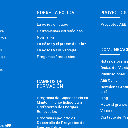
SOBRE LA EÓLICA
PROYECTOS
La eólica en datos
Proyectos AEE
iva
Herramientas estratégicas
ivos
Normativa
La eólica y el precio de la luz
COMUNICAC
os
La eólica y sus ventajas
bajo
Preguntas Frecuentes
Notas de prens
Ondas del Vient
eo
Publicaciones
AEE Opina
CAMPUS DE
FORMACIÓN
Newsletter Actu
en 5′
Programa de Capacitación en
Blog
Mantenimiento Eólico para
Material gráfico
Profesores de Energías
Vídeos
Renovables
Contacto de Pr
Programa Ejecutivo de
Desarrollo de Proyectos de
tos AEE
Energía Eólica