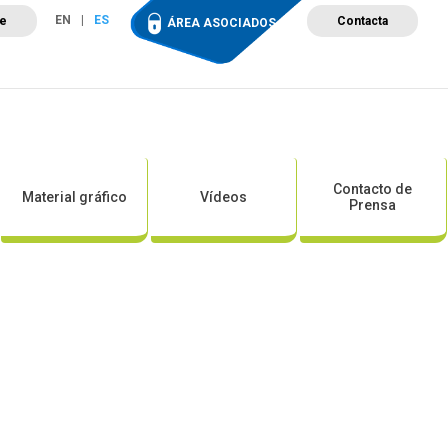
EN
ES
te
Contacta
ÁREA ASOCIADOS
ción
Campus de Formación
Proyectos
Tienda
Contacto de
Material gráfico
Vídeos
Prensa