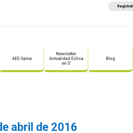
Regístra
a
Posicionamientos sectoriales
Eventos
Comunica
Newsletter
AEE Opina
Actualidad Eólica
Blog
en 5′
e abril de 2016