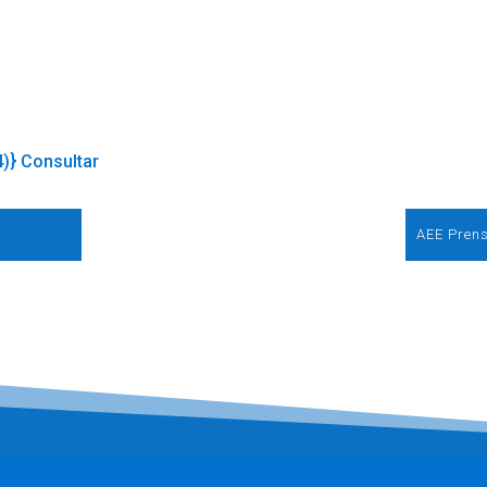
4)} Consultar
AEE Prens