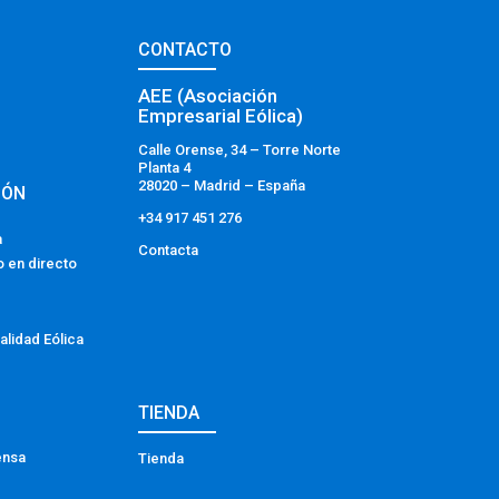
CONTACTO
AEE (Asociación
Empresarial Eólica)
Calle Orense, 34 – Torre Norte
Planta 4
28020 – Madrid – España
IÓN
+34 917 451 276
a
Contacta
o en directo
alidad Eólica
TIENDA
ensa
Tienda