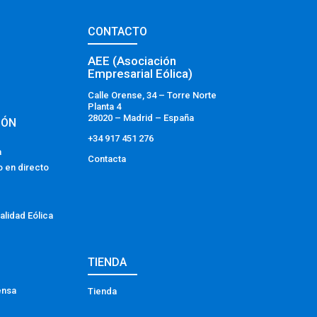
CONTACTO
AEE (Asociación
Empresarial Eólica)
Calle Orense, 34 – Torre Norte
Planta 4
28020 – Madrid – España
IÓN
+34 917 451 276
a
Contacta
o en directo
alidad Eólica
TIENDA
ensa
Tienda