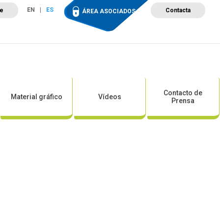
EN
ES
te
Contacta
ÁREA ASOCIADOS
ción
Campus de Formación
Proyectos
Tienda
Contacto de
Material gráfico
Vídeos
Prensa