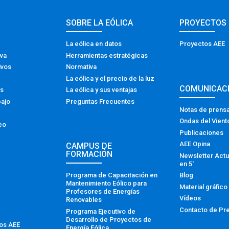
SOBRE LA EÓLICA
PROYECTOS
La eólica en datos
Proyectos AEE
iva
Herramientas estratégicas
ivos
Normativa
La eólica y el precio de la luz
COMUNICAC
os
La eólica y sus ventajas
bajo
Preguntas Frecuentes
Notas de prens
Ondas del Vient
eo
Publicaciones
AEE Opina
CAMPUS DE
FORMACIÓN
Newsletter Actu
en 5′
Programa de Capacitación en
Blog
Mantenimiento Eólico para
Material gráfico
Profesores de Energías
Vídeos
Renovables
Contacto de Pr
Programa Ejecutivo de
Desarrollo de Proyectos de
tos AEE
Energía Eólica