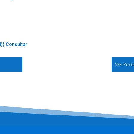
4)} Consultar
AEE Prens