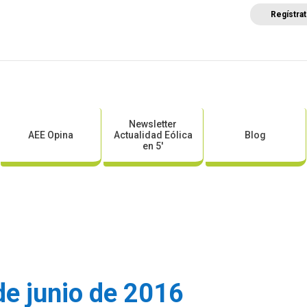
Regístra
a
Posicionamientos sectoriales
Eventos
Comunica
Newsletter
AEE Opina
Actualidad Eólica
Blog
en 5′
de junio de 2016