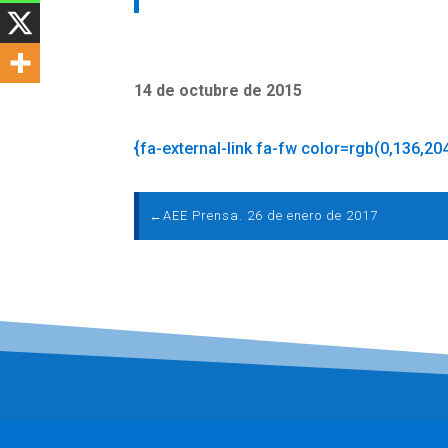
14 de octubre de 2015
{fa-external-link fa-fw color=rgb(0,136,20
←
AEE Prensa. 26 de enero de 2017