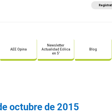
Regístra
a
Posicionamientos sectoriales
Eventos
Comunica
Newsletter
AEE Opina
Actualidad Eólica
Blog
en 5′
de octubre de 2015