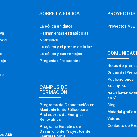
SOBRE LA EÓLICA
PROYECTOS
La eólica en datos
Proyectos AEE
iva
Herramientas estratégicas
ivos
Normativa
La eólica y el precio de la luz
COMUNICAC
os
La eólica y sus ventajas
bajo
Preguntas Frecuentes
Notas de prens
Ondas del Vient
eo
Publicaciones
AEE Opina
CAMPUS DE
FORMACIÓN
Newsletter Actu
en 5′
Programa de Capacitación en
Blog
Mantenimiento Eólico para
Material gráfico
Profesores de Energías
Vídeos
Renovables
Contacto de Pr
Programa Ejecutivo de
Desarrollo de Proyectos de
tos AEE
Energía Eólica