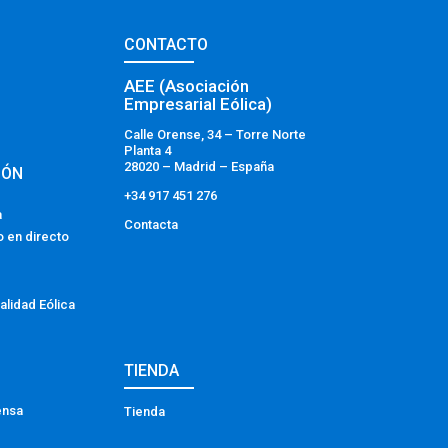
CONTACTO
AEE (Asociación
Empresarial Eólica)
Calle Orense, 34 – Torre Norte
Planta 4
28020 – Madrid – España
IÓN
+34 917 451 276
a
Contacta
o en directo
alidad Eólica
TIENDA
ensa
Tienda