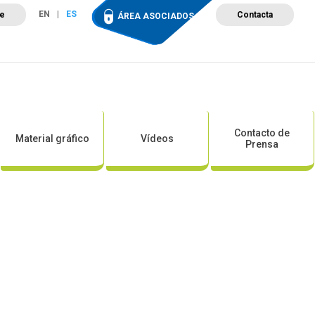
EN
ES
te
Contacta
ÁREA ASOCIADOS
ción
Campus de Formación
Proyectos
Tienda
Contacto de
Material gráfico
Vídeos
Prensa