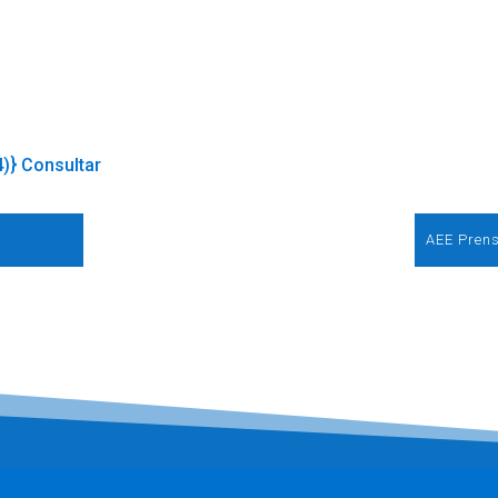
4)} Consultar
AEE Prens