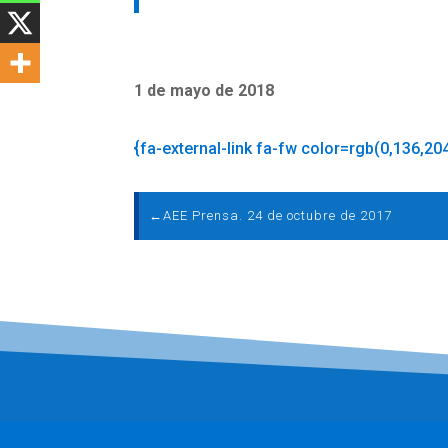
1 de mayo de 2018
{fa-external-link fa-fw color=rgb(0,136,20
←
AEE Prensa. 24 de octubre de 2017