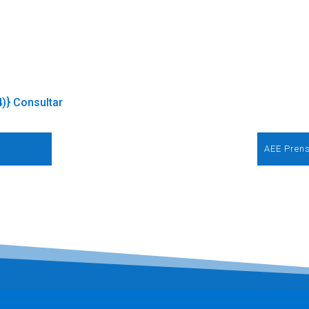
4)} Consultar
AEE Prens