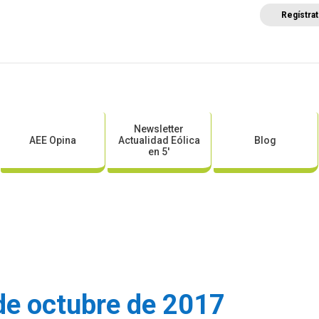
Regístra
a
Posicionamientos sectoriales
Eventos
Comunica
Newsletter
AEE Opina
Actualidad Eólica
Blog
en 5′
de octubre de 2017