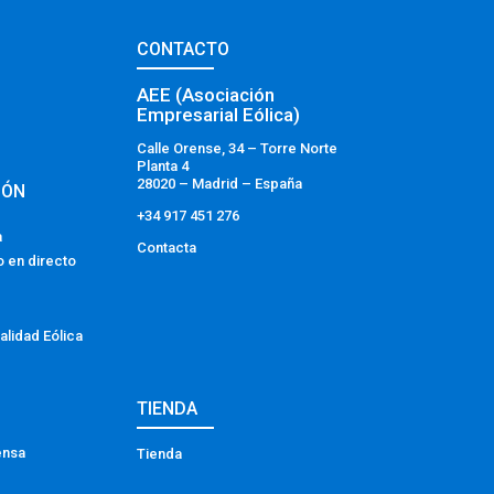
CONTACTO
AEE (Asociación
Empresarial Eólica)
Calle Orense, 34 – Torre Norte
Planta 4
28020 – Madrid – España
IÓN
+34 917 451 276
a
Contacta
o en directo
alidad Eólica
TIENDA
ensa
Tienda