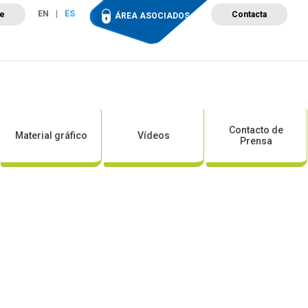
EN
ES
te
Contacta
ÁREA ASOCIADOS
ción
Campus de Formación
Proyectos
Tienda
Contacto de
Material gráfico
Vídeos
Prensa