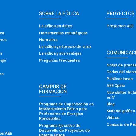
SOBRE LA EÓLICA
PROYECTOS
La eólica en datos
Proyectos AEE
iva
Herramientas estratégicas
ivos
Normativa
La eólica y el precio de la luz
COMUNICAC
os
La eólica y sus ventajas
bajo
Preguntas Frecuentes
Notas de prens
Ondas del Vient
eo
Publicaciones
AEE Opina
CAMPUS DE
FORMACIÓN
Newsletter Actu
en 5′
Programa de Capacitación en
Blog
Mantenimiento Eólico para
Material gráfico
Profesores de Energías
Vídeos
Renovables
Contacto de Pr
Programa Ejecutivo de
Desarrollo de Proyectos de
tos AEE
Energía Eólica