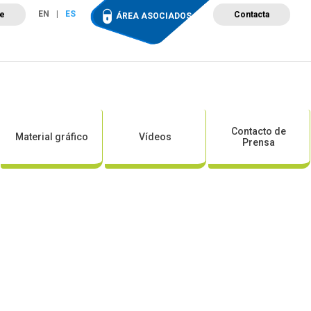
EN
ES
te
Contacta
ÁREA ASOCIADOS
ción
Campus de Formación
Proyectos
Tienda
Contacto de
Material gráfico
Vídeos
Prensa