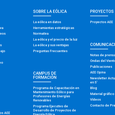
SOBRE LA EÓLICA
PROYECTOS
La eólica en datos
Proyectos AEE
iva
Herramientas estratégicas
ivos
Normativa
La eólica y el precio de la luz
COMUNICAC
os
La eólica y sus ventajas
bajo
Preguntas Frecuentes
Notas de prens
Ondas del Vient
eo
Publicaciones
AEE Opina
CAMPUS DE
FORMACIÓN
Newsletter Actu
en 5′
Programa de Capacitación en
Blog
Mantenimiento Eólico para
Material gráfico
Profesores de Energías
Vídeos
Renovables
Contacto de Pr
Programa Ejecutivo de
Desarrollo de Proyectos de
tos AEE
Energía Eólica