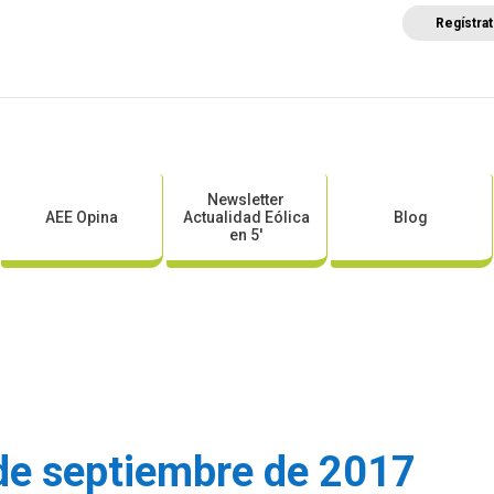
Regístra
a
Posicionamientos sectoriales
Eventos
Comunica
Newsletter
AEE Opina
Actualidad Eólica
Blog
en 5′
de septiembre de 2017