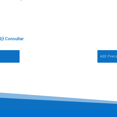
4)} Consultar
AEE Prens