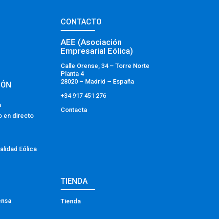
CONTACTO
AEE (Asociación
Empresarial Eólica)
Calle Orense, 34 – Torre Norte
Planta 4
28020 – Madrid – España
IÓN
+34 917 451 276
a
Contacta
o en directo
alidad Eólica
TIENDA
ensa
Tienda