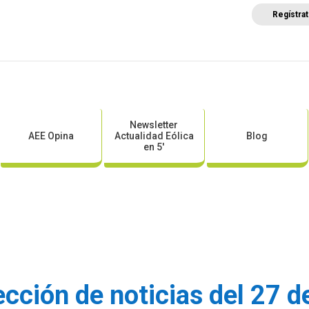
Regístra
a
Posicionamientos sectoriales
Eventos
Comunica
Newsletter
AEE Opina
Actualidad Eólica
Blog
en 5′
cción de noticias del 27 d