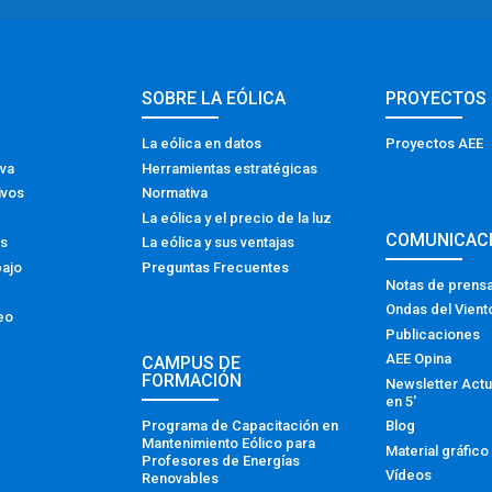
SOBRE LA EÓLICA
PROYECTOS
La eólica en datos
Proyectos AEE
iva
Herramientas estratégicas
ivos
Normativa
La eólica y el precio de la luz
COMUNICAC
os
La eólica y sus ventajas
bajo
Preguntas Frecuentes
Notas de prens
Ondas del Vient
eo
Publicaciones
AEE Opina
CAMPUS DE
FORMACIÓN
Newsletter Actu
en 5′
Programa de Capacitación en
Blog
Mantenimiento Eólico para
Material gráfico
Profesores de Energías
Vídeos
Renovables