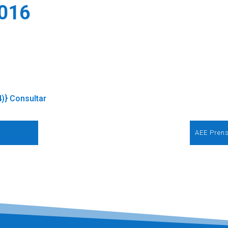
2016
4)} Consultar
AEE Prens