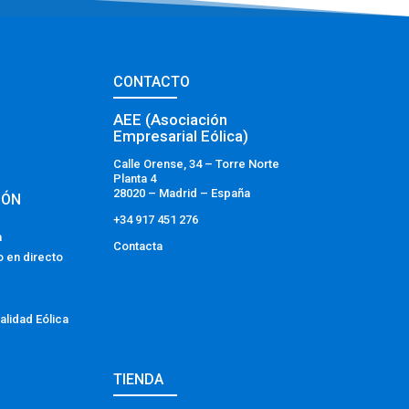
CONTACTO
AEE (Asociación
Empresarial Eólica)
Calle Orense, 34 – Torre Norte
Planta 4
28020 – Madrid – España
IÓN
+34 917 451 276
a
Contacta
o en directo
alidad Eólica
TIENDA