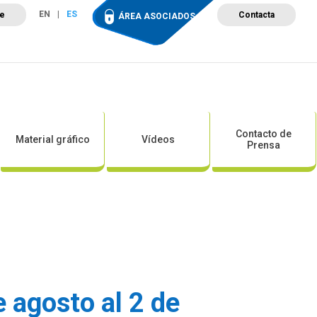
EN
ES
te
Contacta
ÁREA ASOCIADOS
ción
Campus de Formación
Proyectos
Tienda
Contacto de
Material gráfico
Vídeos
Prensa
e agosto al 2 de