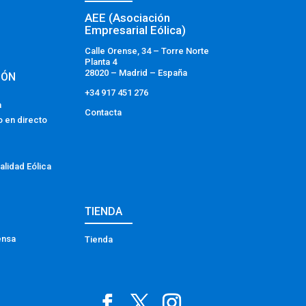
AEE (Asociación
Empresarial Eólica)
Calle Orense, 34 – Torre Norte
Planta 4
28020 – Madrid – España
IÓN
+34 917 451 276
a
Contacta
o en directo
alidad Eólica
TIENDA
ensa
Tienda