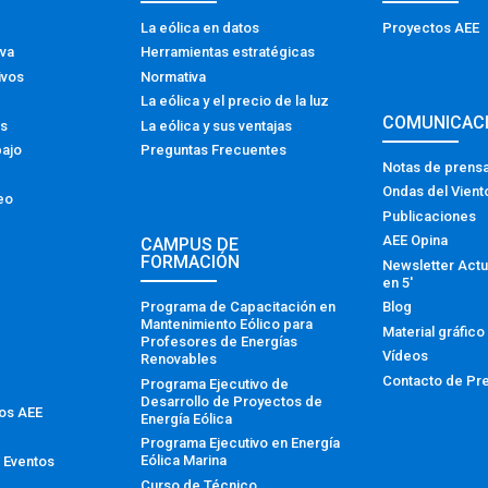
La eólica en datos
Proyectos AEE
iva
Herramientas estratégicas
ivos
Normativa
La eólica y el precio de la luz
COMUNICAC
os
La eólica y sus ventajas
bajo
Preguntas Frecuentes
Notas de prens
Ondas del Vient
eo
Publicaciones
AEE Opina
CAMPUS DE
FORMACIÓN
Newsletter Actu
en 5′
Programa de Capacitación en
Blog
Mantenimiento Eólico para
Material gráfico
Profesores de Energías
Vídeos
Renovables
Contacto de Pr
Programa Ejecutivo de
Desarrollo de Proyectos de
tos AEE
Energía Eólica
Programa Ejecutivo en Energía
Eólica Marina
 Eventos
Curso de Técnico