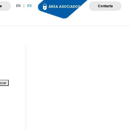
EN
ES
te
Contacta
ÁREA ASOCIADOS
ción
Campus de Formación
Proyectos
Tienda