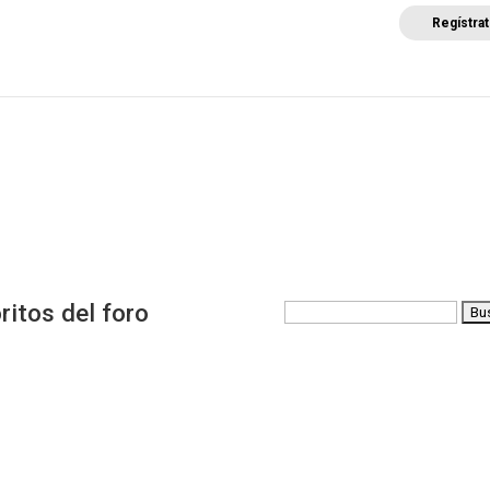
Regístra
a
Posicionamientos sectoriales
Eventos
Comunica
ritos del foro