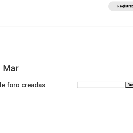
Regístra
a
Posicionamientos sectoriales
Eventos
Comunica
l Mar
e foro creadas