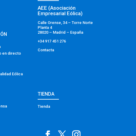
AEE (Asociación
Empresarial Eólica)
Calle Orense, 34 – Torre Norte
Planta 4
28020 – Madrid – España
IÓN
+34 917 451 276
a
Contacta
o en directo
alidad Eólica
TIENDA
ensa
Tienda