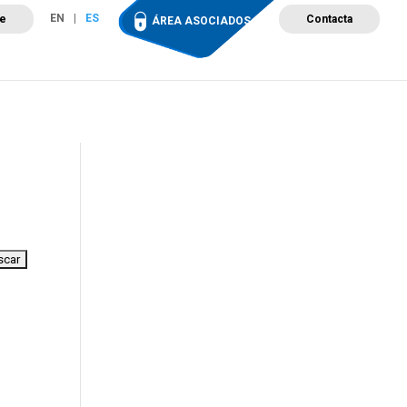
EN
ES
te
Contacta
ÁREA ASOCIADOS
ción
Campus de Formación
Proyectos
Tienda