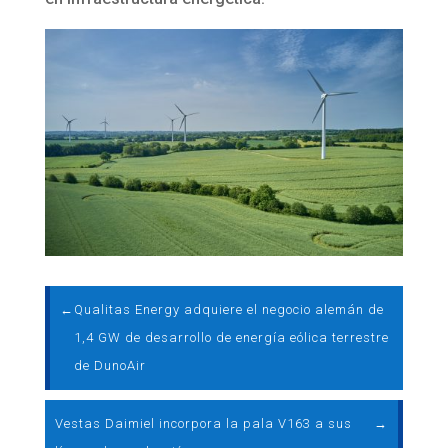
←
Qualitas Energy adquiere el negocio alemán de
1,4 GW de desarrollo de energía eólica terrestre
de DunoAir
Vestas Daimiel incorpora la pala V163 a sus
→