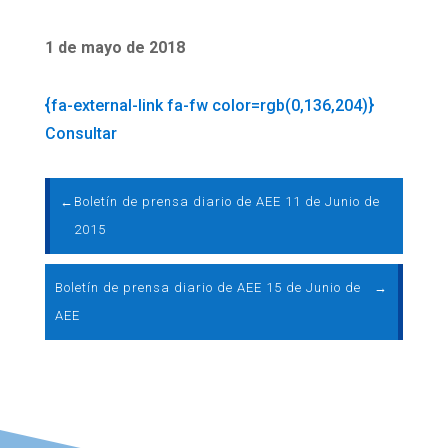
1 de mayo de 2018
{fa-external-link fa-fw color=rgb(0,136,204)}
Consultar
←
Boletín de prensa diario de AEE 11 de Junio de
2015
Boletín de prensa diario de AEE 15 de Junio de
→
AEE