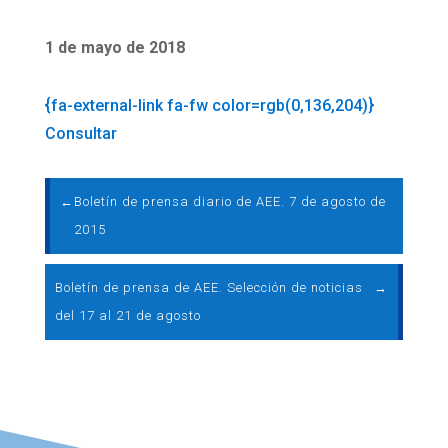
1 de mayo de 2018
{fa-external-link fa-fw color=rgb(0,136,204)}
Consultar
←
Boletín de prensa diario de AEE. 7 de agosto de
2015
Boletín de prensa de AEE. Selección de noticias
→
del 17 al 21 de agosto