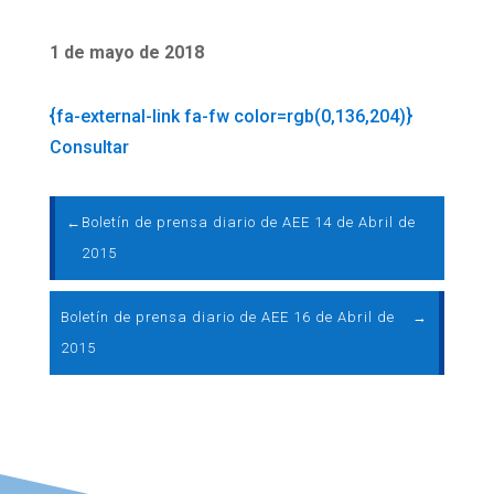
1 de mayo de 2018
{fa-external-link fa-fw color=rgb(0,136,204)}
Consultar
←
Boletín de prensa diario de AEE 14 de Abril de
2015
Boletín de prensa diario de AEE 16 de Abril de
→
2015